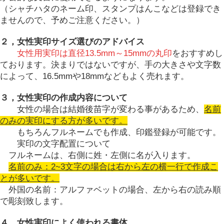
（シャチハタのネーム印、スタンプはんこなどは登録でき
ませんので、予めご注意ください。）
２，女性実印サイズ選びのアドバイス
女性用実印は直径
13.5mm
～
15mm
の丸印
をおすすめし
ております。決まりではないですが、手の大きさや文字数
によって、
16.5mm
や
18mm
などもよく売れます。
３，女性実印の作成内容について
女性の場合は結婚後苗字が変わる事があるため、
名前
のみの実印にする方が多いです。
もちろんフルネームでも作成、印鑑登録が可能です。
実印の文字配置について
フルネームは、右側に姓・左側に名が入ります。
名前のみ：2~3文字の場合は右から左の横一行で作成こ
とが多いです。
外国の名前：アルファベットの場合、左から右の読み順
で彫刻致します。
４，女性実印によく使われる書体