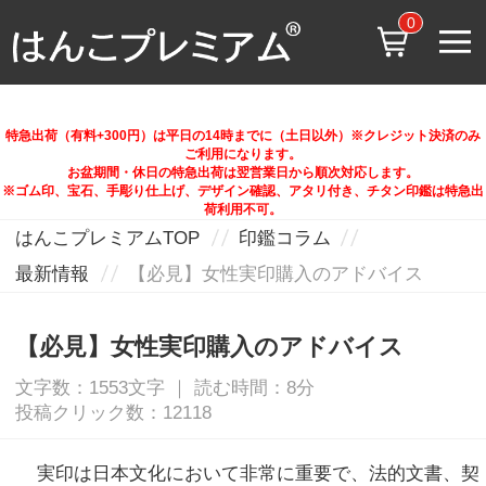
0
特急出荷（有料+300円）は平日の14時までに（土日以外）※クレジット決済のみ
ご利用になります。
お盆期間・休日の特急出荷は翌営業日から順次対応します。
※ゴム印、宝石、手彫り仕上げ、デザイン確認、アタリ付き、チタン印鑑は特急出
荷利用不可。
はんこプレミアムTOP
印鑑コラム
最新情報
【必見】女性実印購入のアドバイス
【必見】女性実印購入のアドバイス
文字数：1553文字 ｜ 読む時間：8分
投稿クリック数：12118
実印は日本文化において非常に重要で、法的文書、契