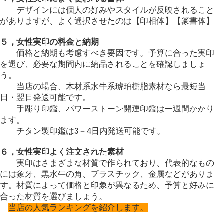
デザインには個人の好みやスタイルが反映されること
がありますが、よく選択させたのは【印相体】【篆書体】
５，女性実印の料金と納期
価格と納期も考慮すべき要因です。予算に合った実印
を選び、必要な期間内に納品されることを確認しましょ
う。
当店の場合、木材系水牛系琥珀樹脂素材なら最短当
日・翌日発送可能です。
手彫り印鑑、パワーストーン開運印鑑は一週間かかり
ます。
チタン製印鑑は
3
－
4
日内発送可能です。
６，女性実印よく注文された素材
実印はさまざまな材質で作られており、代表的なもの
には象牙、黒水牛の角、プラスチック、金属などがありま
す。材質によって価格と印象が異なるため、予算と好みに
合った材質を選びましょう。
当店の人気ランキングを紹介します。