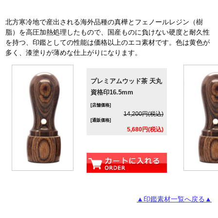
北方寒冷地で産出される海外品種の真樺とフェノールレジン（樹
脂）を高圧加熱処理したもので、国産ものに負けない硬度と耐久性
を持つ、印鑑としての性能は価格以上のエコ素材です。色は黄色が
多く、漆塗りが薄めな仕上がりになります。
プレミアムウッド茶 天丸
資格印16.5mm
[店舗価格]
14,200円(税込)
[通販価格]
5,680円(税込)
▲印鑑素材一覧へ戻る▲