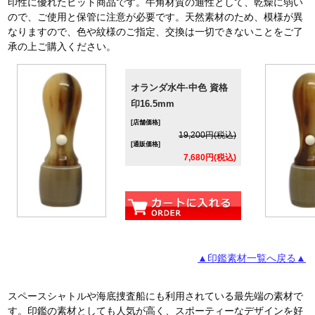
印性に優れたヒット商品です。牛角材質の通性として、乾燥に弱い
ので、ご使用と保管に注意が必要です。天然素材のため、模様が異
なりますので、色や紋様のご指定、交換は一切できないことをご了
承の上ご購入ください。
オランダ水牛·中色 資格
印16.5mm
[店舗価格]
19,200円(税込)
[通販価格]
7,680円(税込)
▲印鑑素材一覧へ戻る▲
スペースシャトルや海底捜査船にも利用されている最先端の素材で
す。印鑑の素材としても人気が高く、スポーティーなデザインを好