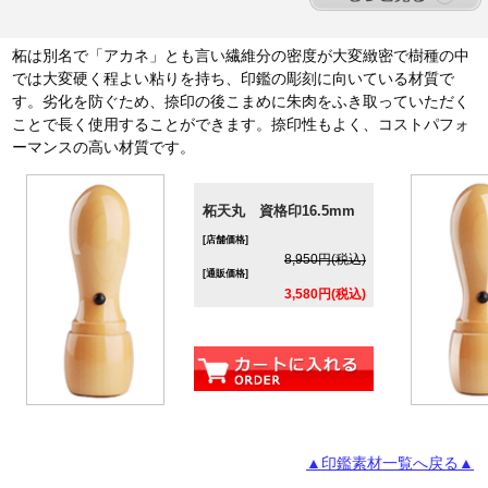
水牛
水牛
チタン
（純色）
（中色）
15,680円
7,680円
13,980円
柘は別名で「アカネ」とも言い繊維分の密度が大変緻密で樹種の中
では大変硬く程よい粘りを持ち、印鑑の彫刻に向いている材質で
す。劣化を防ぐため、捺印の後こまめに朱肉をふき取っていただく
ことで長く使用することができます。捺印性もよく、コストパフォ
ーマンスの高い材質です。
柘天丸 資格印16.5mm
[店舗価格]
8,950円(税込)
[通販価格]
3,580円(税込)
▲印鑑素材一覧へ戻る▲