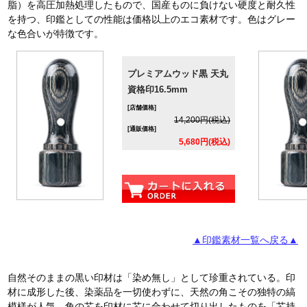
脂）を高圧加熱処理したもので、国産ものに負けない硬度と耐久性
を持つ、印鑑としての性能は価格以上のエコ素材です。色はグレー
な色合いが特徴です。
プレミアムウッド黒 天丸
資格印16.5mm
[店舗価格]
14,200円(税込)
[通販価格]
5,680円(税込)
▲印鑑素材一覧へ戻る▲
自然そのままの黒い印材は「染め無し」として珍重されている。印
材に成形した後、染薬品を一切使わずに、天然の角こその独特の縞
模様が人気。角の芯を印材に芯に合わせて切り出したものを「芯持