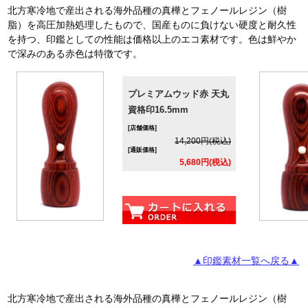
北方寒冷地で産出される海外品種の真樺とフェノールレジン（樹
脂）を高圧加熱処理したもので、国産ものに負けない硬度と耐久性
を持つ、印鑑としての性能は価格以上のエコ素材です。色は鮮やか
で深みのある赤色は特徴です。
プレミアムウッド赤 天丸
資格印16.5mm
[店舗価格]
14,200円(税込)
[通販価格]
5,680円(税込)
▲印鑑素材一覧へ戻る▲
北方寒冷地で産出される海外品種の真樺とフェノールレジン（樹