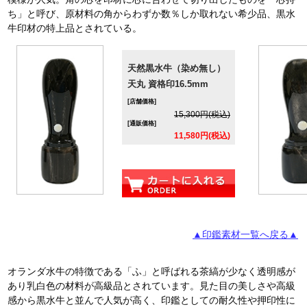
ち」と呼び、原材料の角からわずか数％しか取れない希少品、黒水
牛印材の特上品とされている。
天然黒水牛（染め無し）
天丸 資格印16.5mm
[店舗価格]
15,300円(税込)
[通販価格]
11,580円(税込)
▲印鑑素材一覧へ戻る▲
オランダ水牛の特徴である「ふ」と呼ばれる茶縞が少なく透明感が
あり乳白色の材料が高級品とされています。見た目の美しさや高級
感から黒水牛と並んで人気が高く、印鑑としての耐久性や押印性に