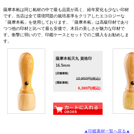
薩摩本柘は同じ柘材の中で最も品質が高く、経年変化も少ない印材
です。当店は全て環境問題の栽培基準をクリアしたエコロジーな
「薩摩本柘」を使用しております。「薩摩本柘」は高級印材であり
つつ他の印材と比べて最も安価で、木目の美しさが魅力な印材で
す。衝撃に弱いので、印鑑ケースとセットでのご購入をお勧めしま
す。
薩摩本柘天丸 資格印
16.5mm
[店舗価格]
10,950円(税込)
[通販価格]
6,380円(税込)
▲印鑑素材一覧へ戻る▲