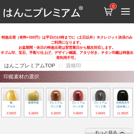
0
特急出荷（有料+300円）は平日の14時までに（土日以外）※クレジット決済のみ
ご利用になります。
お盆期間・休日の特急出荷は翌営業日から順次対応します。
※ゴム印、宝石、手彫り仕上げ、デザイン確認、アタリ付き、チタン印鑑は特急出
荷利用不可。
はんこプレミアムTOP
資格印
印鑑素材の選択
柘
薩摩本柘
プレミアム
プレミアム
プレミアム
天然黒水牛
アカネ
ウッド茶
ウッド赤
ウッド黒
（染め無し）
3,580円
6,380円
6,380円
5,680円
5,680円
11,580円