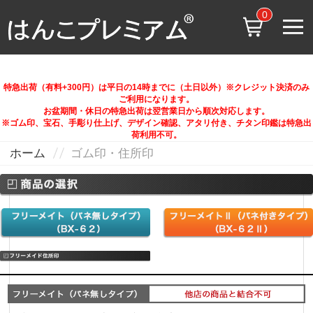
0
特急出荷（有料+300円）は平日の14時までに（土日以外）※クレジット決済のみ
ご利用になります。
お盆期間・休日の特急出荷は翌営業日から順次対応します。
※ゴム印、宝石、手彫り仕上げ、デザイン確認、アタリ付き、チタン印鑑は特急出
荷利用不可。
ホーム
ゴム印・住所印