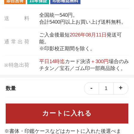
全国統一540円。
送
料
合計5400円以上お買い上げ送料無料。
ご入金後最短
2026年08月11日
発送可
通
常
出
荷
能。
※印影校正期間を除く。
平日14時迄
カード決済
＋300円
場合のみ
特
急
出
荷
※
チタン／宝石／ゴム印一部商品除く。
-
+
1
数量
カートに入れる
※書体・印鑑ケースなどはカートに入れた後選べま