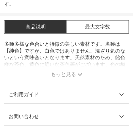
す。
商品説明
最大文字数
多種多様な色合いと特徴の美しい素材です。名称は
【純色】ですが、白色ではありません、混ざり気のな
いという意味合いとなります。天然素材のため、飴色
様な茶色、黄色に近いな茶色等がございます、色の模
様が少ないものが貴重とされます。見た目の美しさや
もっと見る
高級感から黒水牛と並んで人気が高く、印鑑としての
耐久性や押印性に特に優れています。現在では主にオ
ーストラリア産の水牛を提供しております。※当商品
ご利用ガイド
では、色模様の理由の返品交換ではお承ておりませ
ん。
お問い合わせ