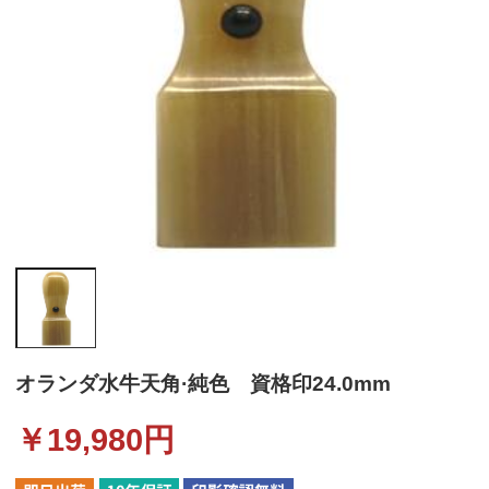
オランダ水牛天角·純色 資格印24.0mm
￥
19,980
円