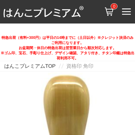
0
特急出荷（有料+300円）は平日の14時までに（土日以外）※クレジット決済のみ
ご利用になります。
お盆期間・休日の特急出荷は翌営業日から順次対応します。
※ゴム印、宝石、手彫り仕上げ、デザイン確認、アタリ付き、チタン印鑑は特急出
荷利用不可。
はんこプレミアムTOP
資格印 角印