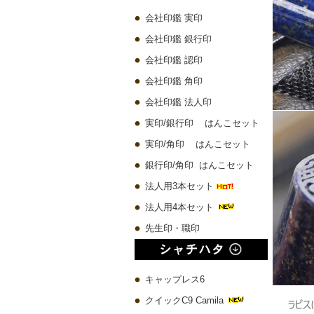
会社印鑑 実印
会社印鑑 銀行印
会社印鑑 認印
会社印鑑 角印
会社印鑑 法人印
実印/銀行印 はんこセット
実印/角印 はんこセット
銀行印/角印 はんこセット
法人用3本セット
法人用4本セット
先生印・職印
キャップレス6
クイックC9 Camila