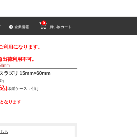
0
プ
企業情報
買い物カート
みご利用になります。
急出荷利用不可。
60mm
ラピスラズリ 15mm×60mm
7g
税込)
印鑑ケース：付け
荷となります
こちら