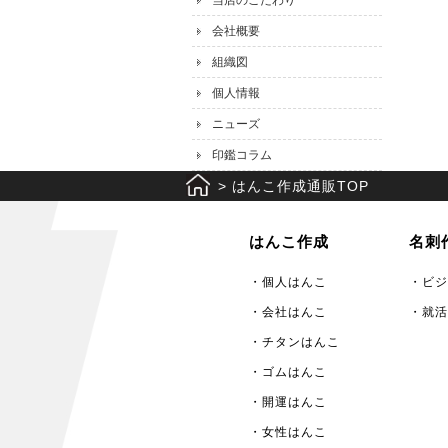
当店のこだわり
会社概要
組織図
個人情報
ニューズ
印鑑コラム
>
はんこ作成通販TOP
はんこ作成
名刺
・個人はんこ
・ビジ
・会社はんこ
・就活
・チタンはんこ
・ゴムはんこ
・開運はんこ
・女性はんこ