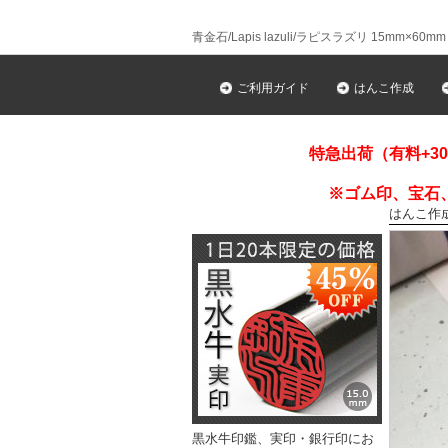
青金石/Lapis lazuli/ラピスラズリ 15mm×60mm
ご利用ガイド
はんこ作成
特急出荷（有料+3
※ゴム印、宝石
はんこ作
黒水牛印鑑、実印・銀行印にお