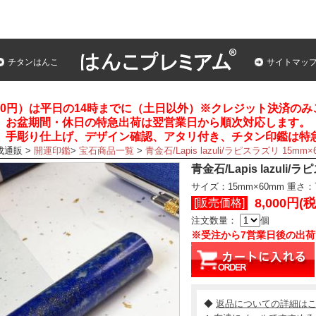
チタンはんこ
サイトマッ
00円）は平日の14時までに（土日以外）※クレジット決済の
お盆期間・休日の特急出荷は翌営業日から順次対応します。
、手彫り仕上げ、デザイン確認、アタリ付き、チタン印鑑は特
成通販
>
開運印鑑
>
宝石商品一覧
>
青金石/Lapis lazuli/ラピスラズリ 15mm×
青金石/Lapis lazuli/
サイズ：15mm×60mm
重さ：
8,000円(
[販売価格]
注文数量：
個
※受注から7営業日後の出
◆
返品についての詳細は