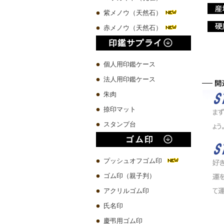
紫メノウ（天然石）
赤メノウ（天然石）
個人用印鑑ケース
法人用印鑑ケース
朱肉
捺印マット
スタンプ台
プッシュオフゴム印
ゴム印（親子判）
アクリルゴム印
氏名印
慶弔用ゴム印