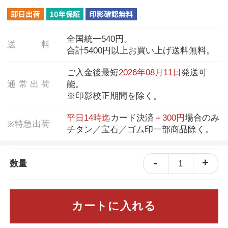
全国統一540円。
送
料
合計5400円以上お買い上げ送料無料。
ご入金後最短
2026年08月11日
発送可
通
常
出
荷
能。
※印影校正期間を除く。
平日14時迄
カード決済
＋300円
場合のみ
特
急
出
荷
※
チタン／宝石／ゴム印一部商品除く。
-
+
1
数量
カートに入れる