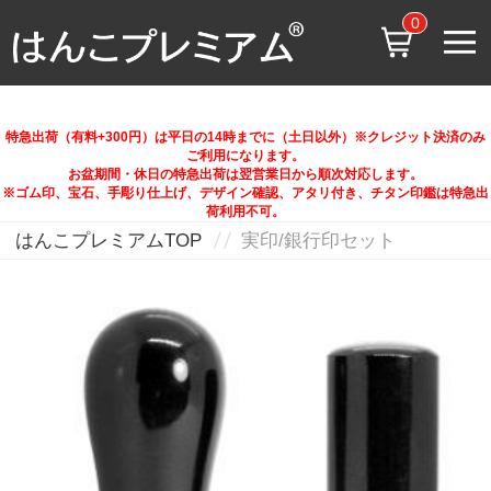
0
特急出荷（有料+300円）は平日の14時までに（土日以外）※クレジット決済のみ
ご利用になります。
お盆期間・休日の特急出荷は翌営業日から順次対応します。
※ゴム印、宝石、手彫り仕上げ、デザイン確認、アタリ付き、チタン印鑑は特急出
荷利用不可。
はんこプレミアムTOP
実印/銀行印セット