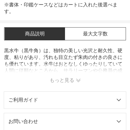
※書体・印鑑ケースなどはカートに入れた後選べま
す。
商品説明
最大文字数
黒水牛（黒牛角）は、独特の美しい光沢と耐久性、硬
度、粘りがあり、汚れも目立たず朱肉の付きの良さに
も優れています。水牛はおとなしくゆったりしていて
人間に従順なところから、サラリーマンや公務員の成
功、出世を望む方に良い印材です。主としてベトナム
もっと見る
をはじめとする東南アジア産の水牛の角です。主なる
成分が蛋白質であるため、印材としてとても丈夫でい
つもお客様の間にとてもポピュラーなのです。水気に
ご利用ガイド
弱いので、使用後をよく拭く事お勧めです。
お問い合わせ