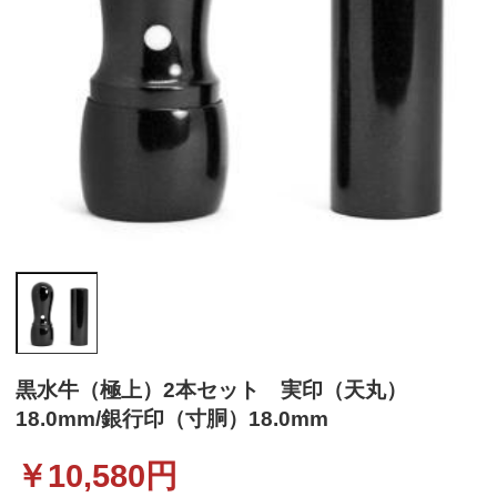
黒水牛（極上）2本セット 実印（天丸）
18.0mm/銀行印（寸胴）18.0mm
￥
10,580
円