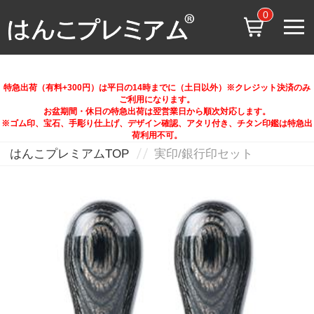
0
特急出荷（有料+300円）は平日の14時までに（土日以外）※クレジット決済のみ
ご利用になります。
お盆期間・休日の特急出荷は翌営業日から順次対応します。
※ゴム印、宝石、手彫り仕上げ、デザイン確認、アタリ付き、チタン印鑑は特急出
荷利用不可。
はんこプレミアムTOP
実印/銀行印セット