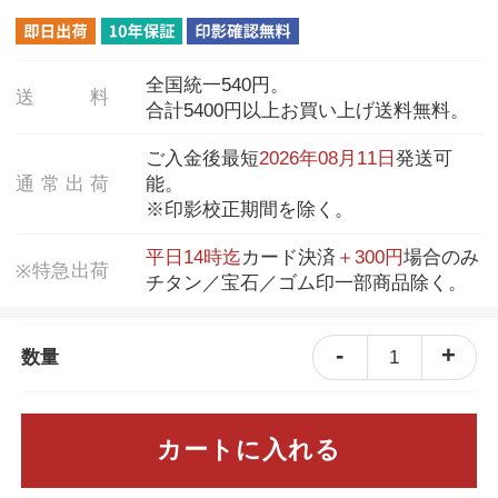
全国統一540円。
送
料
合計5400円以上お買い上げ送料無料。
ご入金後最短
2026年08月11日
発送可
通
常
出
荷
能。
※印影校正期間を除く。
平日14時迄
カード決済
＋300円
場合のみ
特
急
出
荷
※
チタン／宝石／ゴム印一部商品除く。
-
+
1
数量
カートに入れる