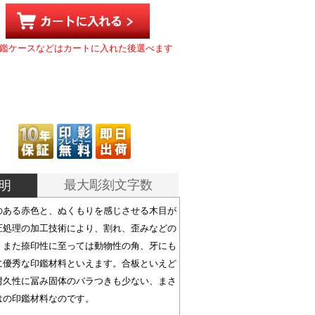
鑑ケースなどはカートに入れた後選べます
最大彫刻文字数
明
のある赤色と、ぬくもりを感じさせる木目が
圧処理の加工技術により、割れ、歪みなどの
、また捺印性に至っては動物性の角、牙にも
に優秀な印鑑材料といえます。合板といえど
耐久性に冨み固体のバラつきも少ない、まさ
はの印鑑材料なのです。