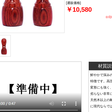
[通販価格]
￥10,580
※印
材質説
鮮やかで深み
特徴です。高
変形にも強く
劣らない非常
天然木以上の
に現代ならで