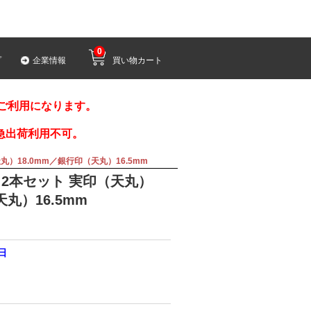
0
プ
企業情報
買い物カート
みご利用になります。
急出荷利用不可。
）18.0mm／銀行印（天丸）16.5mm
2本セット 実印（天丸）
天丸）16.5mm
0日