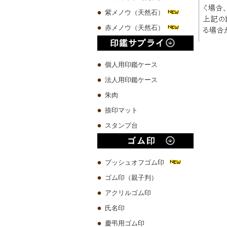
紫メノウ（天然石）
赤メノウ（天然石）
個人用印鑑ケース
法人用印鑑ケース
朱肉
捺印マット
スタンプ台
プッシュオフゴム印
ゴム印（親子判）
アクリルゴム印
氏名印
慶弔用ゴム印