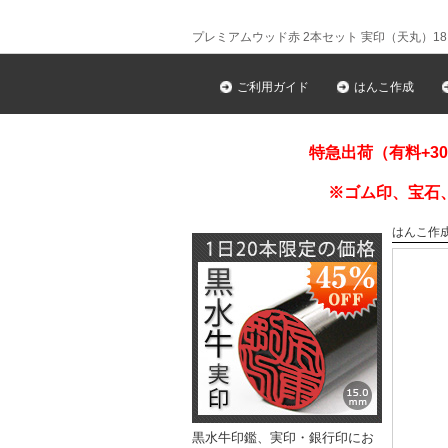
プレミアムウッド赤 2本セット 実印（天丸）18.
ご利用ガイド
はんこ作成
特急出荷（有料+3
※ゴム印、宝石
はんこ作
黒水牛印鑑、実印・銀行印にお