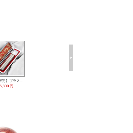
【数量限定】ブラストチタン印鑑 印鑑ケース付
6,800 円