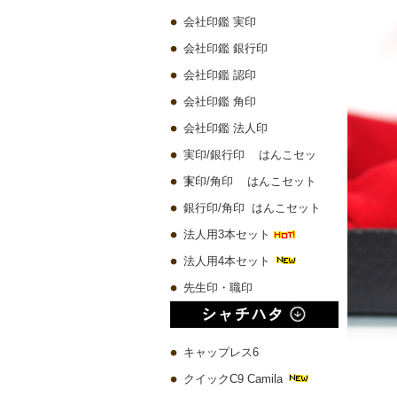
会社印鑑 実印
会社印鑑 銀行印
会社印鑑 認印
会社印鑑 角印
会社印鑑 法人印
実印/銀行印 はんこセッ
ト
実印/角印 はんこセット
銀行印/角印 はんこセット
法人用3本セット
法人用4本セット
先生印・職印
キャップレス6
クイックC9 Camila