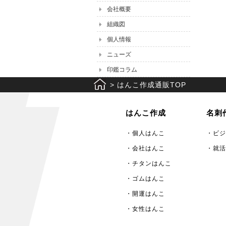
会社概要
組織図
個人情報
ニューズ
印鑑コラム
>
はんこ作成通販TOP
はんこ作成
名刺
・個人はんこ
・ビジ
・会社はんこ
・就活
・チタンはんこ
・ゴムはんこ
・開運はんこ
・女性はんこ