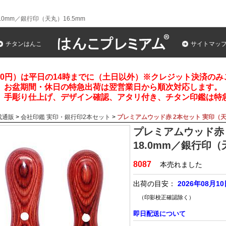
0mm／銀行印（天丸）16.5mm
チタンはんこ
サイトマッ
00円）は平日の14時までに（土日以外）※クレジット決済の
お盆期間・休日の特急出荷は翌営業日から順次対応します。
、手彫り仕上げ、デザイン確認、アタリ付き、チタン印鑑は特
成通販
>
会社印鑑 実印・銀行印2本セット
>
プレミアムウッド赤 2本セット 実印（天丸
プレミアムウッド赤 
18.0mm／銀行印（
8087
本売れました
出荷の目安：
2026年08月1
（印影校正確認除く）
即日配送について