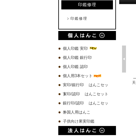
印鑑修理
印鑑修理
個人印鑑 実印
個人印鑑 銀行印
個人印鑑 認印
個人用3本セット
プレミアムウッド黒 実印60x16.5mm/銀行印60x13.5mm/認印60x10.5mm 3本セット
琥珀樹脂印鑑 ケース付き【一日10本限定】
チタン 実印60x16.5mm/銀行印60x13.5mm/認印60x10.5mm 3本セット
実印/銀行印 はんこセッ
10,580 円
4,500 円
19,780 円
ト
実印/認印 はんこセット
銀行印/認印 はんこセッ
ト
外国人用はんこ
子供向け果実印鑑