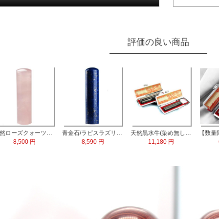
評価の良い商品
天然ローズクォーツ水晶 実印13.5mm
青金石/ラピスラズリ 実印60x15.0mm
天然黒水牛(染め無し) 実印60x16.5mm/銀行印60x13.5mm 2本セット
8,500 円
8,590 円
11,180 円