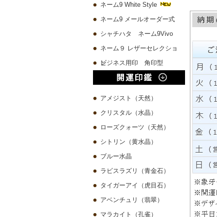
ネーム9 White Style
ネーム9 メールオーダー式
シャチハタ ネーム9Vivo
ネーム９ レザーセレクショ
ン
ビジネス用印 角印型
アメジスト（天然）
クリスタル（水晶）
ローズクォーツ（天然）
シトリン（黄水晶）
ブルー水晶
ラビスラズリ（青金石）
タイガーアイ（虎目石）
アベンチュリ（翡翠）
マラカイト（孔雀）