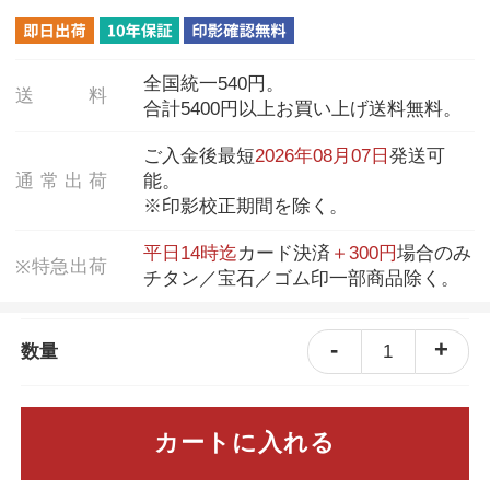
全国統一540円。
送
料
合計5400円以上お買い上げ送料無料。
ご入金後最短
2026年08月07日
発送可
通
常
出
荷
能。
※印影校正期間を除く。
平日14時迄
カード決済
＋300円
場合のみ
特
急
出
荷
※
チタン／宝石／ゴム印一部商品除く。
-
+
1
数量
カートに入れる