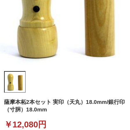
薩摩本柘2本セット 実印（天丸）18.0mm/銀行印
（寸胴）18.0mm
￥
12,080
円