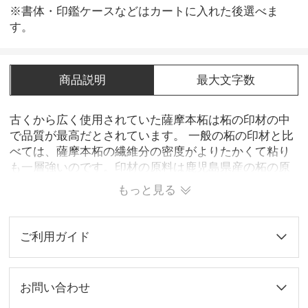
※書体・印鑑ケースなどはカートに入れた後選べま
す。
商品説明
最大文字数
古くから広く使用されていた薩摩本柘は柘の印材の中
で品質が最高だとされています。 一般の柘の印材と比
べては、薩摩本柘の繊維分の密度がよりたかくて粘り
も一層強いのです。印材の原料は鹿児島県産の柘の原
木でないと[薩摩本柘]とは呼びません。木製の印材とし
もっと見る
て象牙などと共に、広く愛用されています。使えば使
うほどに飴色の良い味を出して来ます。法人用印鑑に
も大お勧めです！
ご利用ガイド
お問い合わせ