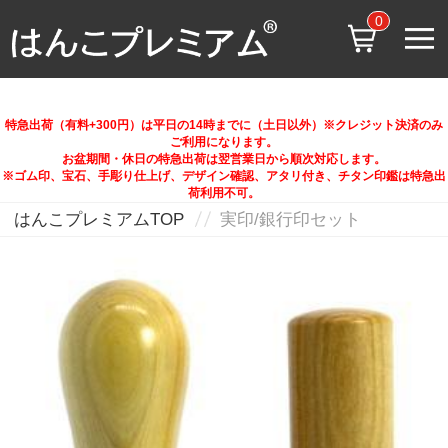
0
特急出荷（有料+300円）は平日の14時までに（土日以外）※クレジット決済のみ
ご利用になります。
お盆期間・休日の特急出荷は翌営業日から順次対応します。
※ゴム印、宝石、手彫り仕上げ、デザイン確認、アタリ付き、チタン印鑑は特急出
荷利用不可。
はんこプレミアムTOP
実印/銀行印セット