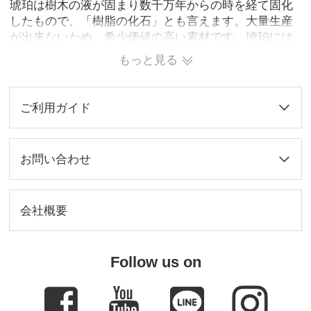
琥珀は樹木の液が固まり数千万年からの時を経て固化
したもので、「樹脂の化石」とも言えます。大量生産
が出来ないため、希少価値の高い素材です。琥珀には
金運、仕事運、健康運を高めるパワーがあると言われ
もっと見る
ています。この印鑑を使うことによって、ご自分の運
気上昇、体調アップに繋がることでしょう。琥珀の透
明感のある色合いと、独特の模様がとても綺麗です。
ご利用ガイド
※弊社の琥珀印鑑では、人工樹脂を合成したものにな
ります。
お問い合わせ
会社概要
Follow us on