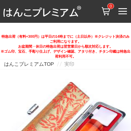
0
特急出荷（有料+300円）は平日の14時までに（土日以外）※クレジット決済のみ
ご利用になります。
お盆期間・休日の特急出荷は翌営業日から順次対応します。
※ゴム印、宝石、手彫り仕上げ、デザイン確認、アタリ付き、チタン印鑑は特急出
荷利用不可。
はんこプレミアムTOP
実印