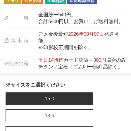
全国統一540円。
送
料
合計5400円以上お買い上げ送料無料。
ご入金後最短
2026年08月07日
発送可
通
常
出
荷
能。
※印影校正期間を除く。
平日14時迄
カード決済
＋300円
場合のみ
特
急
出
荷
※
チタン／宝石／ゴム印一部商品除く。
※サイズをご選択ください
15.0
13.5