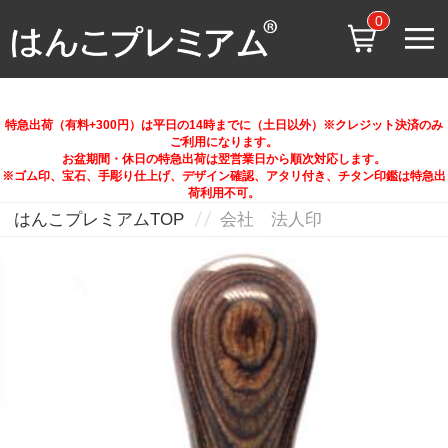
0
特急出荷（有料+300円）は平日の14時までに（土日以外）※クレジット決済のみ
ご利用になります。
お盆期間・休日の特急出荷は翌営業日から順次対応します。
※ゴム印、宝石、手彫り仕上げ、デザイン確認、アタリ付き、チタン印鑑は特急出
荷利用不可。
はんこプレミアムTOP
会社 法人印