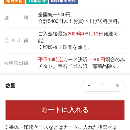
全国統一540円。
送
料
合計5400円以上お買い上げ送料無料。
ご入金後最短
2026年08月11日
発送可
通
常
出
荷
能。
※印影校正期間を除く。
平日14時迄
カード決済
＋300円
場合のみ
特
急
出
荷
※
チタン／宝石／ゴム印一部商品除く。
-
+
1
数量
カートに入れる
※書体・印鑑ケースなどはカートに入れた後選べま