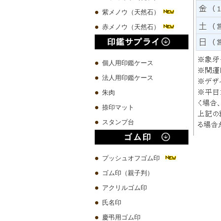
紫メノウ（天然石）
赤メノウ（天然石）
個人用印鑑ケース
法人用印鑑ケース
朱肉
捺印マット
スタンプ台
プッシュオフゴム印
ゴム印（親子判）
アクリルゴム印
氏名印
慶弔用ゴム印