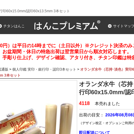
60x15.0mm/認印60x13.5mm 3本セット
チタンはんこ
サイトマッ
00円）は平日の14時までに（土日以外）※クレジット決済の
お盆期間・休日の特急出荷は翌営業日から順次対応します。
、手彫り仕上げ、デザイン確認、アタリ付き、チタン印鑑は特
成通販
>
個人印鑑 実印・銀行印・認印3本セット
>
オランダ水牛（芯持･淡色）実印60x1
5mm 3本セット
オランダ水牛（芯持･淡
行印60x15.0mm/認
4118
本売れました
出荷の目安：
2026年08月0
（デザイン校正・オプションご利用
即日配送について