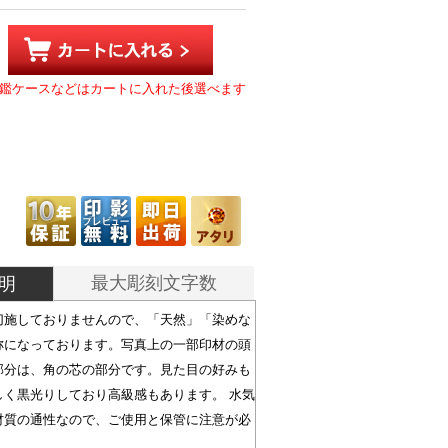
鑑ケースなどはカートに入れた後選べます
最大彫刻文字数
明
切施しておりませんので、「天然」「染めな
称になっております。写真上の一部印材の頭
部分は、角の芯の部分です。見た目の好みも
しく黒光りしており高級感もあります。 水気
材質の通性なので、ご使用と保管に注意が必