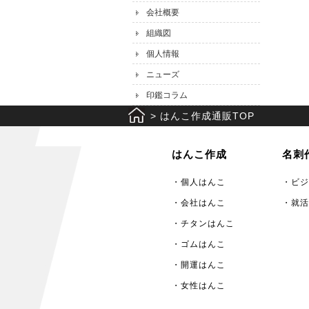
会社概要
組織図
個人情報
ニューズ
印鑑コラム
>
はんこ作成通販TOP
はんこ作成
名刺
・個人はんこ
・ビジ
・会社はんこ
・就活
・チタンはんこ
・ゴムはんこ
・開運はんこ
・女性はんこ