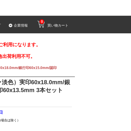
0
プ
企業情報
買い物カート
みご利用になります。
急出荷利用不可。
8.0mm/銀行印60x15.0mm/認印
色）実印60x18.0mm/銀
印60x13.5mm 3本セット
8日
の場合は除く）