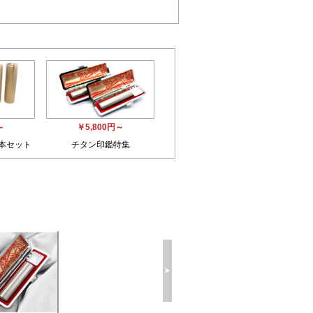
～
￥5,800円～
3本セット
チタン印鑑特集