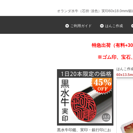
オランダ水牛（芯持･淡色）実印60x18.0mm/銀行印
ご利用ガイド
はんこ作成
特急出荷（有料+3
※ゴム印、宝石
はんこ作
60x13.
黒水牛印鑑、実印・銀行印にお