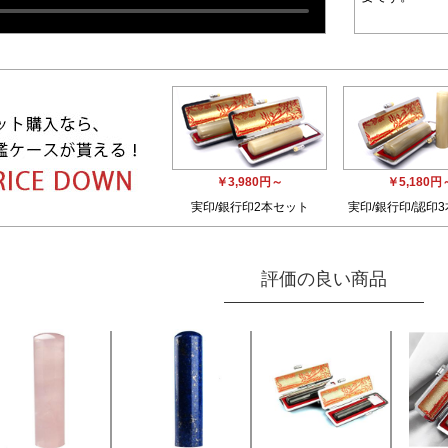
￥3,980円～
￥5,180円
実印/銀行印2本セット
実印/銀行印/認印
評価の良い商品