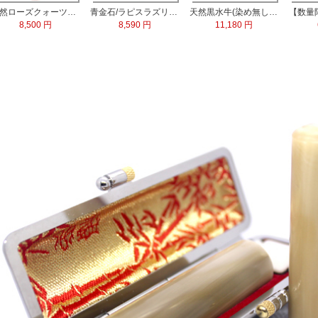
天然ローズクォーツ水晶 実印13.5mm
青金石/ラピスラズリ 実印60x15.0mm
天然黒水牛(染め無し) 実印60x16.5mm/銀行印60x13.5mm 2本セット
8,500 円
8,590 円
11,180 円