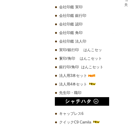
プレミアムウッド黒 実印60x16.5mm/銀行印60x13.5mm/認印60x10.5mm 3本セット
琥珀樹脂印鑑 ケース付き【一日10本限定】
チタン 実印60x16.5mm/銀行印60x13.5mm/認印60x10.5mm 3本セット
会社印鑑 実印
10,580 円
4,500 円
19,780 円
会社印鑑 銀行印
会社印鑑 認印
会社印鑑 角印
会社印鑑 法人印
実印/銀行印 はんこセッ
ト
実印/角印 はんこセット
銀行印/角印 はんこセット
法人用3本セット
法人用4本セット
先生印・職印
キャップレス6
クイックC9 Camila