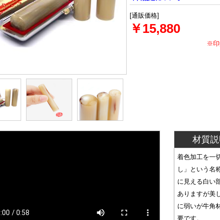
[通販価格]
￥15,880
※印
材質説
着色加工を一
し」という名
に見える白い
ありますが美
に弱いが牛角
要です。