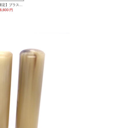
【数量限定】ブラストチタン印鑑 印鑑ケース付
6,800 円