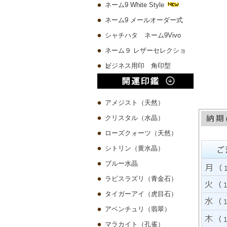
ネーム9 White Style
ネーム9 メールオーダー式
シャチハタ ネーム9Vivo
ネーム９ レザーセレクショ
ン
ビジネス用印 角印型
アメジスト（天然）
クリスタル（水晶）
ローズクォーツ（天然）
シトリン（黄水晶）
ブルー水晶
ラビスラズリ（青金石）
タイガーアイ（虎目石）
アベンチュリ（翡翠）
マラカイト（孔雀）