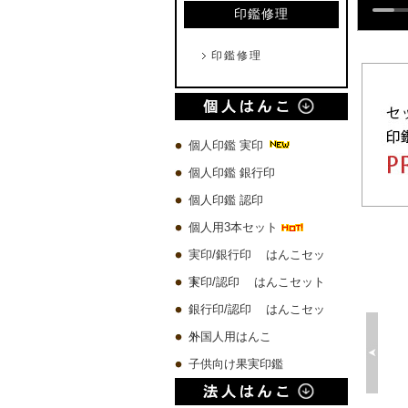
印鑑修理
印鑑修理
個人印鑑 実印
個人印鑑 銀行印
個人印鑑 認印
個人用3本セット
実印/銀行印 はんこセッ
ト
実印/認印 はんこセット
銀行印/認印 はんこセッ
ト
外国人用はんこ
子供向け果実印鑑