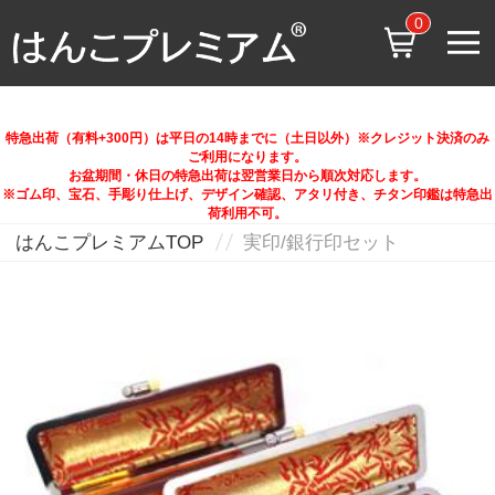
0
特急出荷（有料+300円）は平日の14時までに（土日以外）※クレジット決済のみ
ご利用になります。
お盆期間・休日の特急出荷は翌営業日から順次対応します。
※ゴム印、宝石、手彫り仕上げ、デザイン確認、アタリ付き、チタン印鑑は特急出
荷利用不可。
はんこプレミアムTOP
実印/銀行印セット