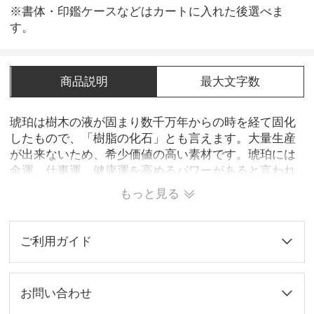
※書体・印鑑ケースなどはカートに入れた後選べま
す。
商品説明
最大文字数
琥珀は樹木の液が固まり数千万年からの時を経て固化
したもので、「樹脂の化石」とも言えます。大量生産
が出来ないため、希少価値の高い素材です。琥珀には
金運、仕事運、健康運を高めるパワーがあると言われ
ています。この印鑑を使うことによって、ご自分の運
もっと見る
気上昇、体調アップに繋がることでしょう。琥珀の透
明感のある色合いと、独特の模様がとても綺麗です。
※弊社の琥珀印鑑では、人工樹脂を合成したものにな
ご利用ガイド
ります。
お問い合わせ