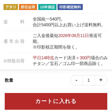
全国統一540円。
送
料
合計5400円以上お買い上げ送料無料。
ご入金後最短
2026年08月11日
発送可
通
常
出
荷
能。
※印影校正期間を除く。
平日14時迄
カード決済
＋300円
場合のみ
特
急
出
荷
※
チタン／宝石／ゴム印一部商品除く。
-
+
1
数量
カートに入れる