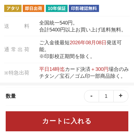
全国統一540円。
送
料
合計5400円以上お買い上げ送料無料。
ご入金後最短
2026年08月08日
発送可
通
常
出
荷
能。
※印影校正期間を除く。
平日14時迄
カード決済
＋300円
場合のみ
特
急
出
荷
※
チタン／宝石／ゴム印一部商品除く。
-
+
1
数量
カートに入れる