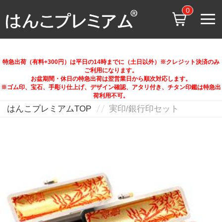
0
特急出荷（有料+300円）は平日の14時までに（土日以外）※クレジット決済のみ
ご利用になります。
お盆期間・休日の特急出荷は翌営業日から順次対応します。
※ゴム印、宝石、手彫り仕上げ、デザイン確認、アタリ付き、チタン印鑑は特急出
荷利用不可。
はんこプレミアムTOP
実印/銀行印セット