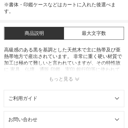
※書体・印鑑ケースなどはカートに入れた後選べま
す。
商品説明
最大文字数
高級感のある黒を基調とした天然木で主に熱帯及び亜
熱帯地方で産出されています。 非常に重く硬い材質で
加工は極めて難しいと言われていますが、その特性故
に 家具、仏壇、通販 印鑑、実印 銀行印等に使われて
おり、古くから高級品として扱われてきました。 耐久
もっと見る
性が非常に高いだけではなく、捺印性も大変良く印材
としても優れています。 重厚感のあるシックな雰囲気
から大人の方に人気があるようです。
ご利用ガイド
お問い合わせ