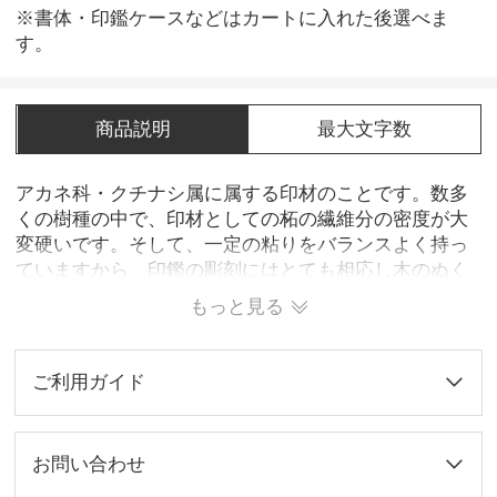
※書体・印鑑ケースなどはカートに入れた後選べま
す。
商品説明
最大文字数
アカネ科・クチナシ属に属する印材のことです。数多
くの樹種の中で、印材としての柘の繊維分の密度が大
変硬いです。そして、一定の粘りをバランスよく持っ
ていますから、印鑑の彫刻にはとても相応し木のぬく
もりを感じられます。 見た目で美しいため古くから広
もっと見る
く使われています。使用すれば使用するほど艶が出て
きます。
ご利用ガイド
お問い合わせ