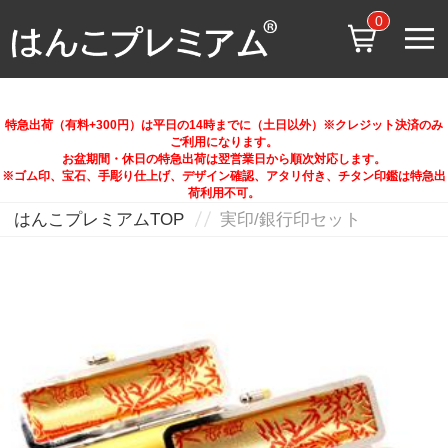
0
特急出荷（有料+300円）は平日の14時までに（土日以外）※クレジット決済のみ
ご利用になります。
お盆期間・休日の特急出荷は翌営業日から順次対応します。
※ゴム印、宝石、手彫り仕上げ、デザイン確認、アタリ付き、チタン印鑑は特急出
荷利用不可。
はんこプレミアムTOP
実印/銀行印セット