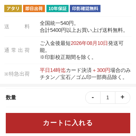
全国統一540円。
送
料
合計5400円以上お買い上げ送料無料。
ご入金後最短
2026年08月10日
発送可
通
常
出
荷
能。
※印影校正期間を除く。
平日14時迄
カード決済
＋300円
場合のみ
特
急
出
荷
※
チタン／宝石／ゴム印一部商品除く。
-
+
1
数量
カートに入れる