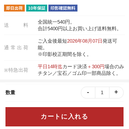
全国統一540円。
送
料
合計5400円以上お買い上げ送料無料。
ご入金後最短
2026年08月07日
発送可
通
常
出
荷
能。
※印影校正期間を除く。
平日14時迄
カード決済
＋300円
場合のみ
特
急
出
荷
※
チタン／宝石／ゴム印一部商品除く。
-
+
1
数量
カートに入れる