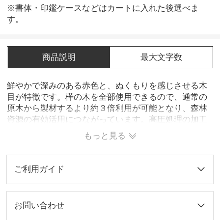
※書体・印鑑ケースなどはカートに入れた後選べま
す。
商品説明
最大文字数
鮮やかで深みのある赤色と、ぬくもりを感じさせる木
目が特徴です。樺の木を全部使用できるので、通常の
原木から製材するより約３倍利用が可能となり、森林
資源の有効活用につながっています。高圧処理の加工
技術により、割れ、歪みなどの変形にも強く、また捺
もっと見る
印性に至っては動物性の角、牙にも劣らない非常に優
秀な印鑑材料といえます。合板といえど天然木以上の
耐久性に冨み固体のバラつきも少ない、まさに現代な
ご利用ガイド
らではの印鑑材料なのです。
お問い合わせ