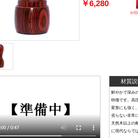
￥6,280
※印
材質説
鮮やかで深み
特徴です。高
変形にも強く
劣らない非常
天然木以上の
に現代ならで