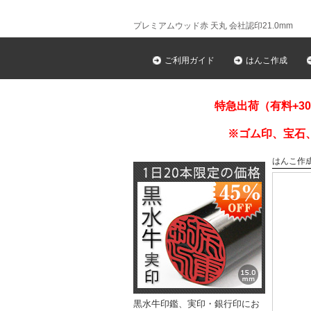
プレミアムウッド赤 天丸 会社認印21.0mm
ご利用ガイド
はんこ作成
特急出荷（有料+3
※ゴム印、宝石
はんこ作
黒水牛印鑑、実印・銀行印にお