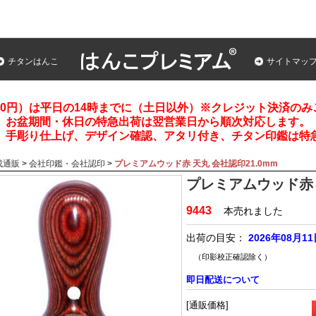
チタンはんこ
サイトマッ
00円）は平日の14時までに（土日以外）※クレジット決済の
お盆期間・休日の特急出荷は翌営業日から順次対応します。
、手彫り仕上げ、デザイン確認、アタリ付き、チタン印鑑は特
成通販
>
会社印鑑・会社認印
>
プレミアムウッド赤 天丸 会社認印21.0mm
プレミアムウッド赤 
9443
本売れました
出荷の目安：
2026年08月1
（印影校正確認除く）
即日配送について
[通販価格]