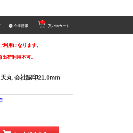
0
プ
企業情報
買い物カート
みご利用になります。
急出荷利用不可。
天丸 会社認印21.0mm
1日