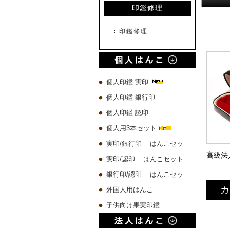
印鑑修理
印鑑修理
個人印鑑 実印
個人印鑑 銀行印
個人印鑑 認印
個人用3本セット
実印/銀行印 はんこセッ
ト
実印/認印 はんこセット
銀行印/認印 はんこセッ
カ
ト
外国人用はんこ
子供向け果実印鑑