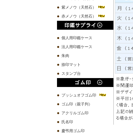
紫メノウ（天然石）
赤メノウ（天然石）
個人用印鑑ケース
法人用印鑑ケース
朱肉
捺印マット
スタンプ台
プッシュオフゴム印
ゴム印（親子判）
アクリルゴム印
氏名印
慶弔用ゴム印