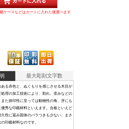
鑑ケースなどはカートに入れた後選べます
最大彫刻文字数
明
のある赤色と、ぬくもりを感じさせる木目が
圧処理の加工技術により、割れ、歪みなどの
、また捺印性に至っては動物性の角、牙にも
に優秀な印鑑材料といえます。合板といえど
耐久性に冨み固体のバラつきも少ない、まさ
はの印鑑材料なのです。