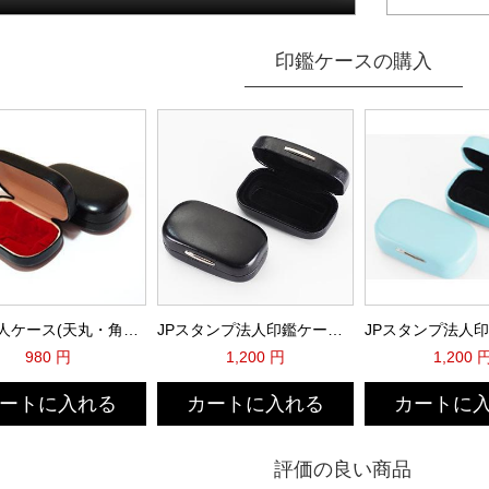
印鑑ケースの購入
高級法人ケース(天丸・角印通用) Ｒ 黒色
JPスタンプ法人印鑑ケース(ブラック)
980 円
1,200 円
1,200 
ートに入れる
カートに入れる
カートに
評価の良い商品