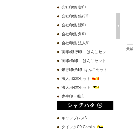
会社印鑑 実印
会社印鑑 銀行印
会社印鑑 認印
会社印鑑 角印
会社印鑑 法人印
プレミアムウッド黒 実印60x16.5mm/銀行印60x13.5mm/認印60x10.5mm 3本セット
琥珀樹脂印鑑 ケース付き【一日10本限定】
チタン 実印60x16.5mm/銀行印60x13.5mm/認印60x10.5mm 3本セット
実印/銀行印 はんこセッ
10,580 円
4,500 円
19,780 円
ト
実印/角印 はんこセット
銀行印/角印 はんこセット
法人用3本セット
法人用4本セット
先生印・職印
キャップレス6
クイックC9 Camila