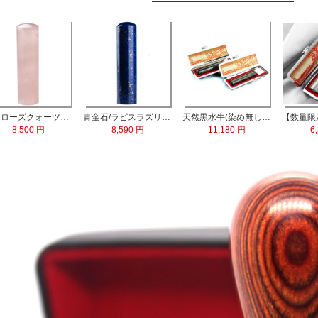
天然ローズクォーツ水晶 実印13.5mm
青金石/ラピスラズリ 実印60x15.0mm
天然黒水牛(染め無し) 実印60x16.5mm/銀行印60x13.5mm 2本セット
8,500 円
8,590 円
11,180 円
6