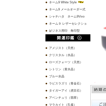
ネーム9 White Style
ネーム9 メールオーダー式
シャチハタ ネーム9Vivo
ネーム９ レザーセレクショ
ン
ビジネス用印 角印型
アメジスト（天然）
クリスタル（水晶）
ローズクォーツ（天然）
シトリン（黄水晶）
ブルー水晶
ラビスラズリ（青金石）
タイガーアイ（虎目石）
アベンチュリ（翡翠）
マラカイト（孔雀）