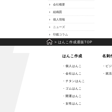
会社概要
組織図
個人情報
ニューズ
印鑑コラム
>
はんこ作成通販TOP
はんこ作成
名刺
・個人はんこ
・ビジ
・会社はんこ
・就活
・チタンはんこ
・ゴムはんこ
・開運はんこ
・女性はんこ