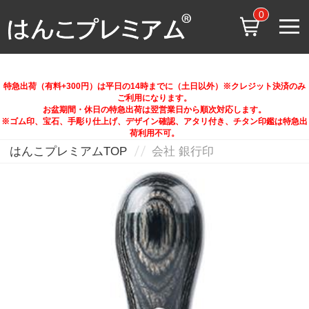
0
特急出荷（有料+300円）は平日の14時までに（土日以外）※クレジット決済のみ
ご利用になります。
お盆期間・休日の特急出荷は翌営業日から順次対応します。
※ゴム印、宝石、手彫り仕上げ、デザイン確認、アタリ付き、チタン印鑑は特急出
荷利用不可。
はんこプレミアムTOP
会社 銀行印