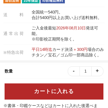
全国統一540円。
送
料
合計5400円以上お買い上げ送料無料。
ご入金後最短
2026年08月10日
発送可
通
常
出
荷
能。
※印影校正期間を除く。
平日14時迄
カード決済
＋300円
場合のみ
特
急
出
荷
※
チタン／宝石／ゴム印一部商品除く。
-
+
1
数量
カートに入れる
※書体・印鑑ケースなどはカートに入れた後選べま