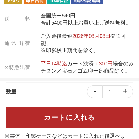
全国統一540円。
送
料
合計5400円以上お買い上げ送料無料。
ご入金後最短
2026年08月08日
発送可
通
常
出
荷
能。
※印影校正期間を除く。
平日14時迄
カード決済
＋300円
場合のみ
特
急
出
荷
※
チタン／宝石／ゴム印一部商品除く。
-
+
1
数量
カートに入れる
※書体・印鑑ケースなどはカートに入れた後選べま