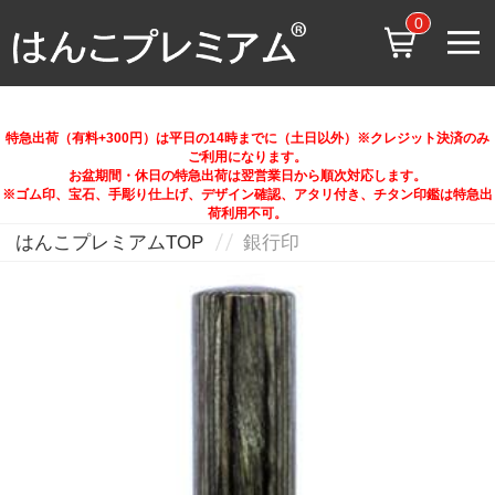
0
特急出荷（有料+300円）は平日の14時までに（土日以外）※クレジット決済のみ
ご利用になります。
お盆期間・休日の特急出荷は翌営業日から順次対応します。
※ゴム印、宝石、手彫り仕上げ、デザイン確認、アタリ付き、チタン印鑑は特急出
荷利用不可。
はんこプレミアムTOP
銀行印