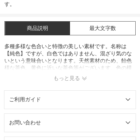
す。
商品説明
最大文字数
多種多様な色合いと特徴の美しい素材です。名称は
【純色】ですが、白色ではありません、混ざり気のな
いという意味合いとなります。天然素材のため、飴色
様な茶色、黄色に近いな茶色等がございます、色の模
様が少ないものが貴重とされます。見た目の美しさや
もっと見る
高級感から黒水牛と並んで人気が高く、印鑑としての
耐久性や押印性に特に優れています。現在では主にオ
ーストラリア産の水牛を提供しております。※当商品
ご利用ガイド
では、色模様の理由の返品交換ではお承ておりませ
ん。
お問い合わせ