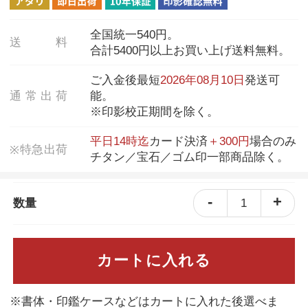
全国統一540円。
送
料
合計5400円以上お買い上げ送料無料。
ご入金後最短
2026年08月10日
発送可
通
常
出
荷
能。
※印影校正期間を除く。
平日14時迄
カード決済
＋300円
場合のみ
特
急
出
荷
※
チタン／宝石／ゴム印一部商品除く。
-
+
1
数量
カートに入れる
※書体・印鑑ケースなどはカートに入れた後選べま