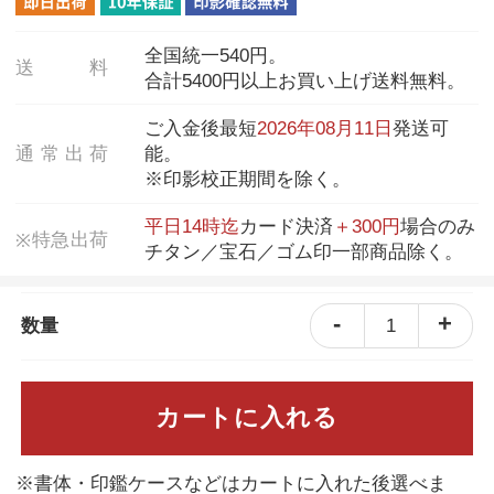
全国統一540円。
送
料
合計5400円以上お買い上げ送料無料。
ご入金後最短
2026年08月11日
発送可
通
常
出
荷
能。
※印影校正期間を除く。
平日14時迄
カード決済
＋300円
場合のみ
特
急
出
荷
※
チタン／宝石／ゴム印一部商品除く。
-
+
1
数量
カートに入れる
※書体・印鑑ケースなどはカートに入れた後選べま