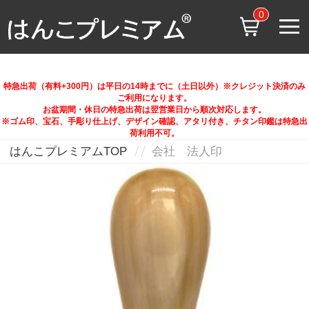
0
特急出荷（有料+300円）は平日の14時までに（土日以外）※クレジット決済のみ
ご利用になります。
お盆期間・休日の特急出荷は翌営業日から順次対応します。
※ゴム印、宝石、手彫り仕上げ、デザイン確認、アタリ付き、チタン印鑑は特急出
荷利用不可。
はんこプレミアムTOP
会社 法人印