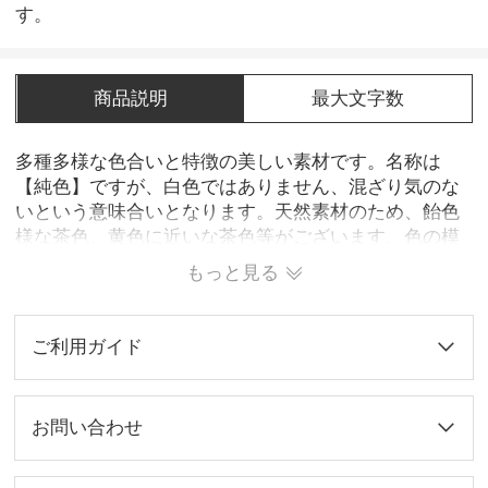
す。
商品説明
最大文字数
多種多様な色合いと特徴の美しい素材です。名称は
【純色】ですが、白色ではありません、混ざり気のな
いという意味合いとなります。天然素材のため、飴色
様な茶色、黄色に近いな茶色等がございます、色の模
様が少ないものが貴重とされます。見た目の美しさや
もっと見る
高級感から黒水牛と並んで人気が高く、印鑑としての
耐久性や押印性に特に優れています。現在では主にオ
ーストラリア産の水牛を提供しております。※当商品
ご利用ガイド
では、色模様の理由の返品交換ではお承ておりませ
ん。
お問い合わせ