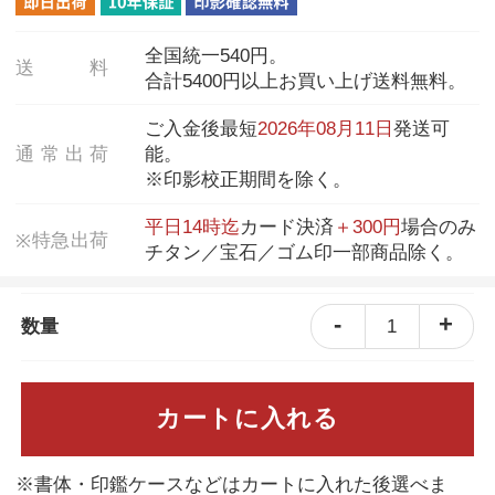
全国統一540円。
送
料
合計5400円以上お買い上げ送料無料。
ご入金後最短
2026年08月11日
発送可
通
常
出
荷
能。
※印影校正期間を除く。
平日14時迄
カード決済
＋300円
場合のみ
特
急
出
荷
※
チタン／宝石／ゴム印一部商品除く。
-
+
1
数量
カートに入れる
※書体・印鑑ケースなどはカートに入れた後選べま