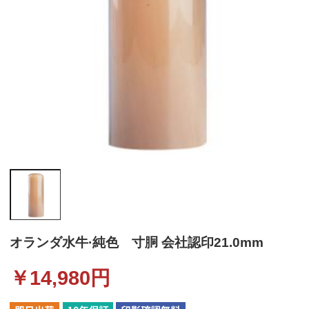
オランダ水牛·純色 寸胴 会社認印21.0mm
￥
14,980
円