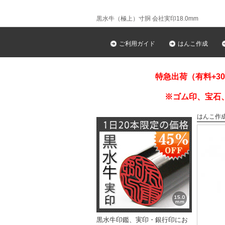
黒水牛（極上）寸胴 会社実印18.0mm
ご利用ガイド
はんこ作成
特急出荷（有料+3
※ゴム印、宝石
はんこ作
黒水牛印鑑、実印・銀行印にお