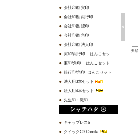
会社印鑑 実印
会社印鑑 銀行印
会社印鑑 認印
会社印鑑 角印
会社印鑑 法人印
プレミアムウッド黒 実印60x16.5mm/銀行印60x13.5mm/認印60x10.5mm 3本セット
琥珀樹脂印鑑 ケース付き【一日10本限定】
チタン 実印60x16.5mm/銀行印60x13.5mm/認印60x10.5mm 3本セット
実印/銀行印 はんこセッ
10,580 円
4,500 円
19,780 円
ト
実印/角印 はんこセット
銀行印/角印 はんこセット
法人用3本セット
法人用4本セット
先生印・職印
キャップレス6
クイックC9 Camila