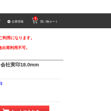
0
プ
企業情報
買い物カート
みご利用になります。
急出荷利用不可。
会社実印18.0mm
0日