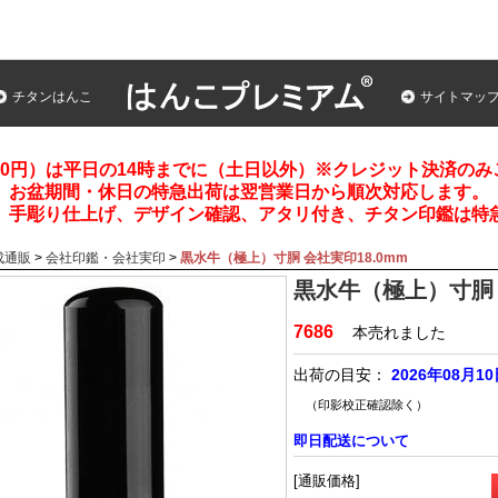
チタンはんこ
サイトマッ
00円）は平日の14時までに（土日以外）※クレジット決済の
お盆期間・休日の特急出荷は翌営業日から順次対応します。
、手彫り仕上げ、デザイン確認、アタリ付き、チタン印鑑は特
成通販
>
会社印鑑・会社実印
>
黒水牛（極上）寸胴 会社実印18.0mm
黒水牛（極上）寸胴 
7686
本売れました
出荷の目安：
2026年08月1
（印影校正確認除く）
即日配送について
[通販価格]