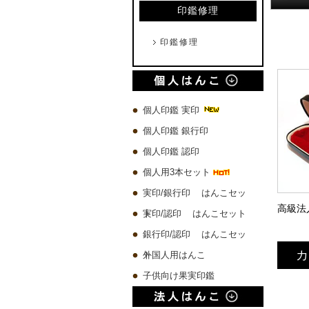
印鑑修理
印鑑修理
個人印鑑 実印
個人印鑑 銀行印
個人印鑑 認印
個人用3本セット
実印/銀行印 はんこセッ
ト
実印/認印 はんこセット
銀行印/認印 はんこセッ
カ
ト
外国人用はんこ
子供向け果実印鑑