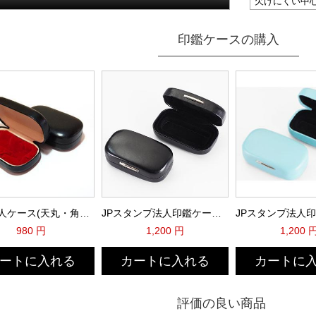
欠けにくい中
あります。品
す。 硬さと
印鑑ケースの購入
でまた朱肉の
の作成にとて
高級法人ケース(天丸・角印通用) Ｒ 黒色
JPスタンプ法人印鑑ケース(ブラック)
980 円
1,200 円
1,200 
ートに入れる
カートに入れる
カートに
評価の良い商品