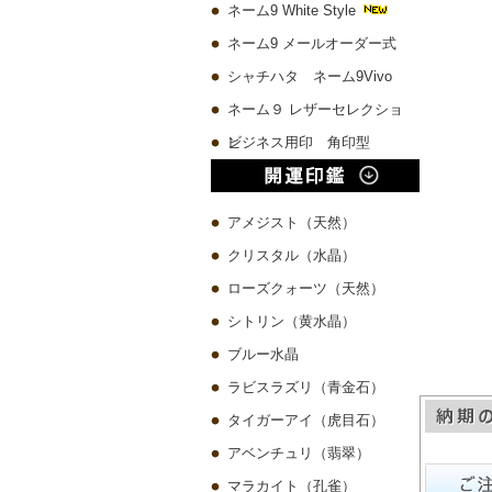
ネーム9 White Style
ネーム9 メールオーダー式
シャチハタ ネーム9Vivo
ネーム９ レザーセレクショ
ン
ビジネス用印 角印型
アメジスト（天然）
クリスタル（水晶）
ローズクォーツ（天然）
シトリン（黄水晶）
ブルー水晶
ラビスラズリ（青金石）
タイガーアイ（虎目石）
アベンチュリ（翡翠）
マラカイト（孔雀）