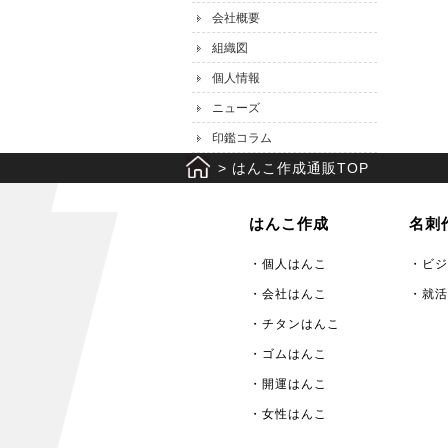
会社概要
組織図
個人情報
ニューズ
印鑑コラム
>
はんこ作成通販TOP
はんこ作成
名刺
・個人はんこ
・ビジ
・会社はんこ
・就活
・チタンはんこ
・ゴムはんこ
・開運はんこ
・女性はんこ