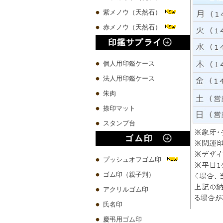
紫メノウ（天然石）
赤メノウ（天然石）
個人用印鑑ケース
法人用印鑑ケース
朱肉
捺印マット
スタンプ台
プッシュオフゴム印
ゴム印（親子判）
アクリルゴム印
氏名印
慶弔用ゴム印