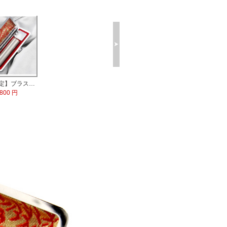
【数量限定】ブラストチタン印鑑 印鑑ケース付
,800 円