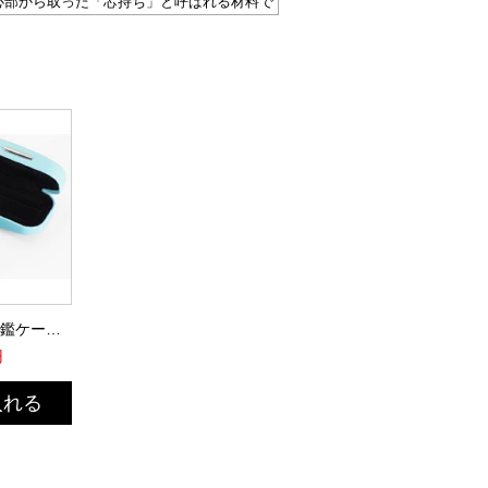
心部から取った「芯持ち」と呼ばれる材料で
質も高く、価格もお手頃なので大おすすめで
弾力性をバランスよく持っている印材で、丈夫
つきの良さに非常に優れていますから、印鑑
も適しています。
JPスタンプ法人印鑑ケース(アイスブルー)
円
入れる