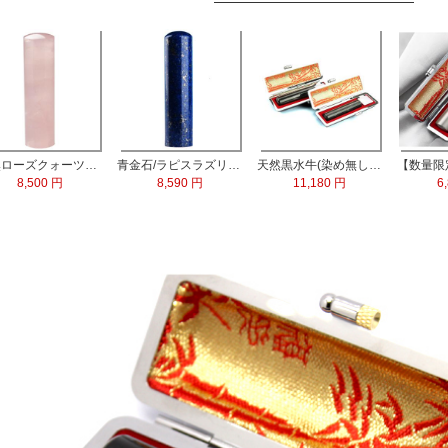
天然ローズクォーツ水晶 実印13.5mm
青金石/ラピスラズリ 実印60x15.0mm
天然黒水牛(染め無し) 実印60x16.5mm/銀行印60x13.5mm 2本セット
8,500 円
8,590 円
11,180 円
6