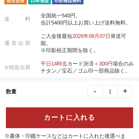
全国統一540円。
送
料
合計5400円以上お買い上げ送料無料。
ご入金後最短
2026年08月07日
発送可
通
常
出
荷
能。
※印影校正期間を除く。
平日14時迄
カード決済
＋300円
場合のみ
特
急
出
荷
※
チタン／宝石／ゴム印一部商品除く。
-
+
1
数量
カートに入れる
※書体・印鑑ケースなどはカートに入れた後選べま