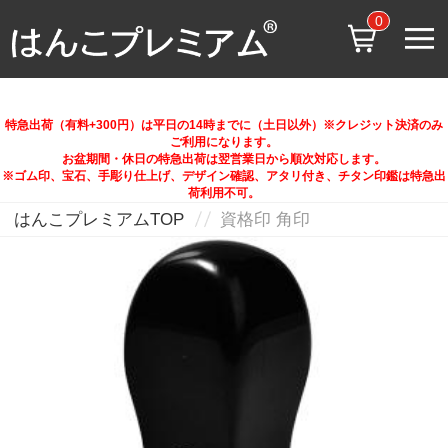
0
特急出荷（有料+300円）は平日の14時までに（土日以外）※クレジット決済のみ
ご利用になります。
お盆期間・休日の特急出荷は翌営業日から順次対応します。
※ゴム印、宝石、手彫り仕上げ、デザイン確認、アタリ付き、チタン印鑑は特急出
荷利用不可。
はんこプレミアムTOP
資格印 角印