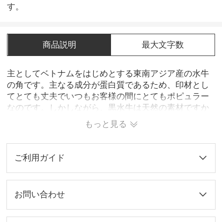
す。
商品説明
最大文字数
主としてベトナムをはじめとする東南アジア産の水牛
の角です。主なる成分が蛋白質であるため、印材とし
てとても丈夫でいつもお客様の間にとてもポピュラー
なのです。しかしながら、黒水牛は天然の素材ですか
ら、周りの環境にとても敏感です。なので、その保存
もっと見る
方法に注意しなければなりません。 弊店の使っている
黒水牛は全部きめが細かく欠けにくい中心部から取っ
た「芯持ち」と呼ばれる材料であります。品質も高
ご利用ガイド
く、価格もお手頃なので大おすすめです。 硬さと弾力
性をバランスよく持っている印材で、丈夫でまた朱肉
のつきの良さに非常に優れていますから、印鑑の作成
お問い合わせ
にとても適しています。