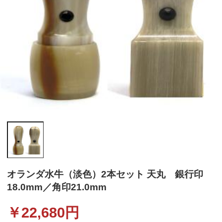
オランダ水牛（淡色）2本セット 天丸 銀行印
18.0mm／角印21.0mm
￥
22,680
円