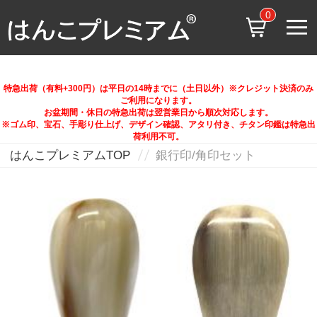
0
特急出荷（有料+300円）は平日の14時までに（土日以外）※クレジット決済のみ
ご利用になります。
お盆期間・休日の特急出荷は翌営業日から順次対応します。
※ゴム印、宝石、手彫り仕上げ、デザイン確認、アタリ付き、チタン印鑑は特急出
荷利用不可。
はんこプレミアムTOP
銀行印/角印セット