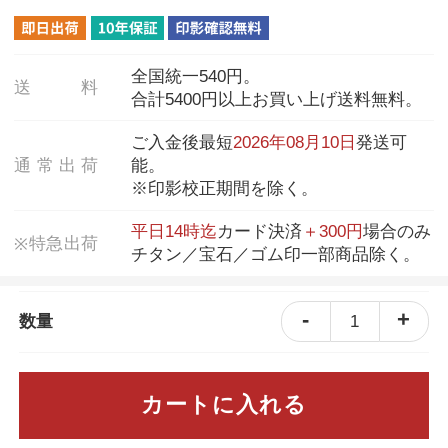
全国統一540円。
送
料
合計5400円以上お買い上げ送料無料。
ご入金後最短
2026年08月10日
発送可
通
常
出
荷
能。
※印影校正期間を除く。
平日14時迄
カード決済
＋300円
場合のみ
特
急
出
荷
※
チタン／宝石／ゴム印一部商品除く。
-
+
1
数量
カートに入れる