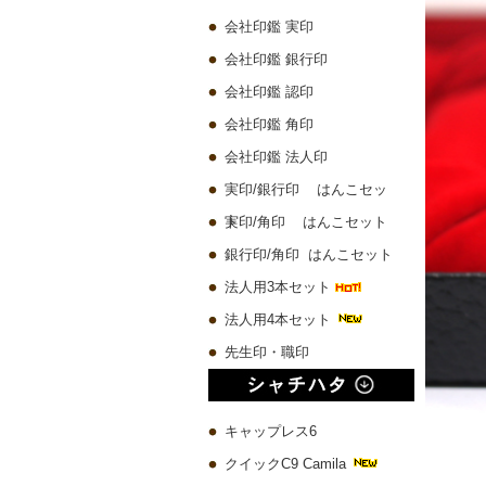
会社印鑑 実印
会社印鑑 銀行印
会社印鑑 認印
会社印鑑 角印
会社印鑑 法人印
実印/銀行印 はんこセッ
ト
実印/角印 はんこセット
銀行印/角印 はんこセット
法人用3本セット
法人用4本セット
先生印・職印
キャップレス6
クイックC9 Camila