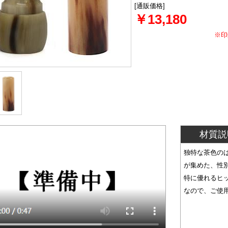
[通販価格]
￥13,180
※印
材質説
独特な茶色の
が集めた、性
特に優れるヒ
なので、ご使