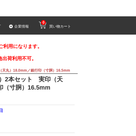
0
プ
企業情報
買い物カート
みご利用になります。
急出荷利用不可。
丸）18.0mm／銀行印（寸胴）16.5mm
）2本セット 実印（天
印（寸胴）16.5mm
0日