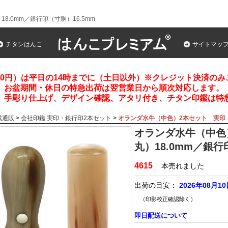
.0mm／銀行印（寸胴）16.5mm
チタンはんこ
サイトマッ
00円）は平日の14時までに（土日以外）※クレジット決済の
お盆期間・休日の特急出荷は翌営業日から順次対応します。
、手彫り仕上げ、デザイン確認、アタリ付き、チタン印鑑は特
成通販
>
会社印鑑 実印・銀行印2本セット
>
オランダ水牛（中色）2本セット 実印（天
オランダ水牛（中色
丸）18.0mm／銀行
4615
本売れました
出荷の目安：
2026年08月1
（印影校正確認除く）
即日配送について