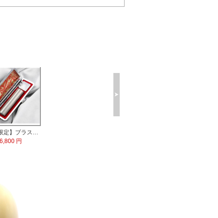
【数量限定】ブラストチタン印鑑 印鑑ケース付
6,800 円