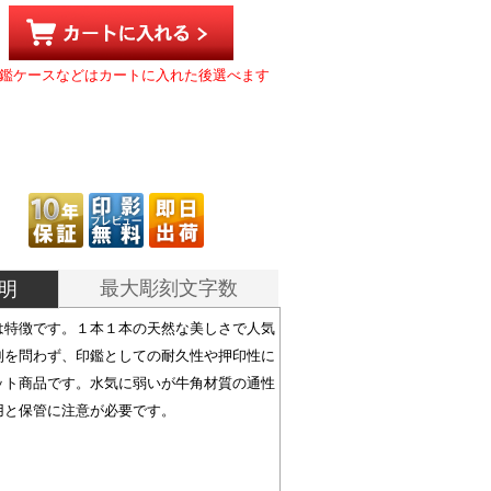
鑑ケースなどはカートに入れた後選べます
最大彫刻文字数
明
は特徴です。１本１本の天然な美しさで人気
別を問わず、印鑑としての耐久性や押印性に
ット商品です。水気に弱いが牛角材質の通性
用と保管に注意が必要です。