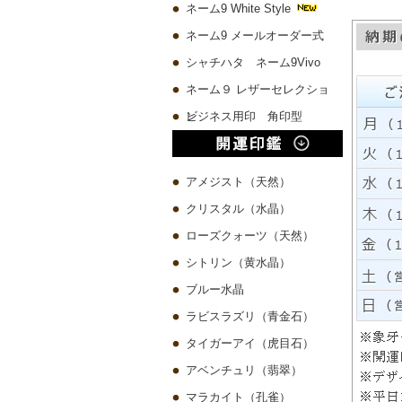
ネーム9 White Style
ネーム9 メールオーダー式
シャチハタ ネーム9Vivo
ネーム９ レザーセレクショ
ン
ビジネス用印 角印型
アメジスト（天然）
クリスタル（水晶）
ローズクォーツ（天然）
シトリン（黄水晶）
ブルー水晶
ラビスラズリ（青金石）
タイガーアイ（虎目石）
アベンチュリ（翡翠）
マラカイト（孔雀）