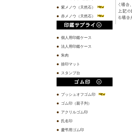
紫メノウ（天然石）
赤メノウ（天然石）
個人用印鑑ケース
法人用印鑑ケース
朱肉
捺印マット
スタンプ台
プッシュオフゴム印
ゴム印（親子判）
アクリルゴム印
氏名印
慶弔用ゴム印