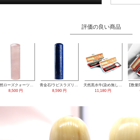
評価の良い商品
天然ローズクォーツ水晶 実印13.5mm
青金石/ラピスラズリ 実印60x15.0mm
天然黒水牛(染め無し) 実印60x16.5mm/銀行印60x13.5mm 2本セット
8,500 円
8,590 円
11,180 円