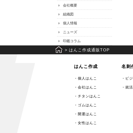
会社概要
組織図
個人情報
ニューズ
印鑑コラム
>
はんこ作成通販TOP
はんこ作成
名刺
・個人はんこ
・ビジ
・会社はんこ
・就活
・チタンはんこ
・ゴムはんこ
・開運はんこ
・女性はんこ