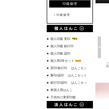
印鑑修理
印鑑修理
個人印鑑 実印
個人印鑑 銀行印
個人印鑑 認印
個人用3本セット
プレミアムウッド黒 実印60x16.5mm/銀行印60x13.5mm/認印60x10.5mm 3本セット
琥珀樹脂印鑑 ケース付き【一日10本限定】
チタン 実印60x16.5mm/銀行印60x13.5mm/認印60x10.5mm 3本セット
実印/銀行印 はんこセッ
10,580 円
4,500 円
19,780 円
ト
実印/認印 はんこセット
銀行印/認印 はんこセッ
ト
外国人用はんこ
子供向け果実印鑑