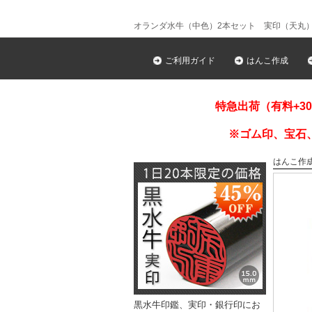
オランダ水牛（中色）2本セット 実印（天丸）18
ご利用ガイド
はんこ作成
特急出荷（有料+3
※ゴム印、宝石
はんこ作
黒水牛印鑑、実印・銀行印にお