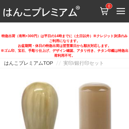
0
特急出荷（有料+300円）は平日の14時までに（土日以外）※クレジット決済のみ
ご利用になります。
お盆期間・休日の特急出荷は翌営業日から順次対応します。
※ゴム印、宝石、手彫り仕上げ、デザイン確認、アタリ付き、チタン印鑑は特急出
荷利用不可。
はんこプレミアムTOP
実印/銀行印セット