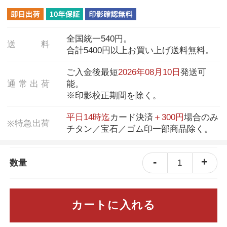
全国統一540円。
送
料
合計5400円以上お買い上げ送料無料。
ご入金後最短
2026年08月10日
発送可
通
常
出
荷
能。
※印影校正期間を除く。
平日14時迄
カード決済
＋300円
場合のみ
特
急
出
荷
※
チタン／宝石／ゴム印一部商品除く。
-
+
1
数量
カートに入れる