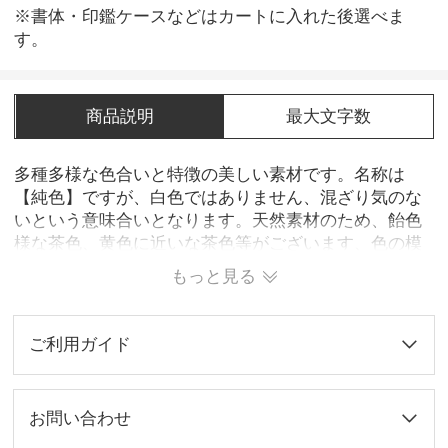
※書体・印鑑ケースなどはカートに入れた後選べま
す。
商品説明
最大文字数
多種多様な色合いと特徴の美しい素材です。名称は
【純色】ですが、白色ではありません、混ざり気のな
いという意味合いとなります。天然素材のため、飴色
様な茶色、黄色に近いな茶色等がございます、色の模
様が少ないものが貴重とされます。見た目の美しさや
もっと見る
高級感から黒水牛と並んで人気が高く、印鑑としての
耐久性や押印性に特に優れています。現在では主にオ
ーストラリア産の水牛を提供しております。※当商品
ご利用ガイド
では、色模様の理由の返品交換ではお承ておりませ
ん。
お問い合わせ