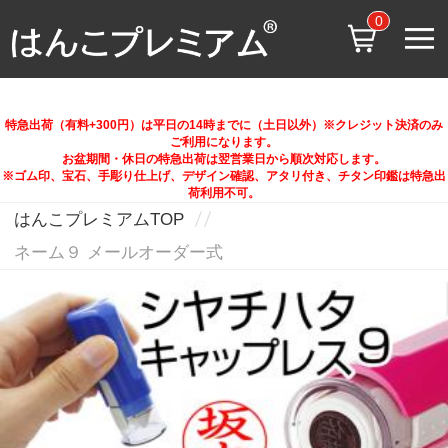
0
特急出荷（有料+300円）は平日の14時までに（土日以外）※クレジット決済のみ
ご利用になります。
お盆期間・休日の特急出荷は翌営業日から順次対応します。
※ゴム印、宝石、手彫り仕上げ、デザイン確認、アタリ付き、チタン印鑑は特急出
荷利用不可。
はんこプレミアムTOP
ネーム９ メールオーダー式