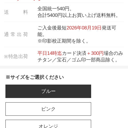
全国統一540円。
送
料
合計5400円以上お買い上げ送料無料。
ご入金後最短
2026年08月19日
発送可
通
常
出
荷
能。
※印影校正期間を除く。
平日14時迄
カード決済
＋300円
場合のみ
特
急
出
荷
※
チタン／宝石／ゴム印一部商品除く。
※サイズをご選択ください
ブルー
ピンク
オレンジ