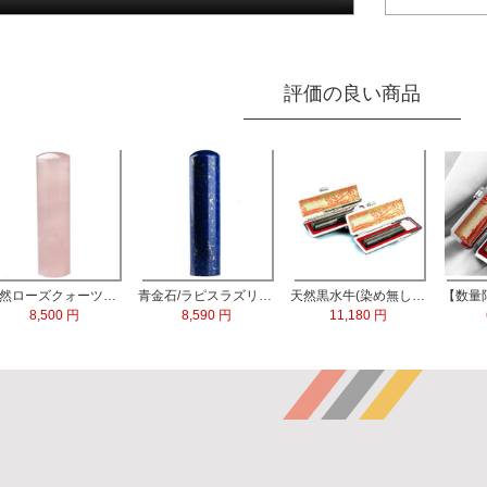
評価の良い商品
天然ローズクォーツ水晶 実印13.5mm
青金石/ラピスラズリ 実印60x15.0mm
天然黒水牛(染め無し) 実印60x16.5mm/銀行印60x13.5mm 2本セット
8,500 円
8,590 円
11,180 円