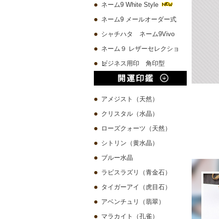
ネーム9 White Style
ネーム9 メールオーダー式
シャチハタ ネーム9Vivo
ネーム９ レザーセレクショ
ン
ビジネス用印 角印型
アメジスト（天然）
クリスタル（水晶）
ローズクォーツ（天然）
シトリン（黄水晶）
ブルー水晶
ラビスラズリ（青金石）
タイガーアイ（虎目石）
アベンチュリ（翡翠）
マラカイト（孔雀）