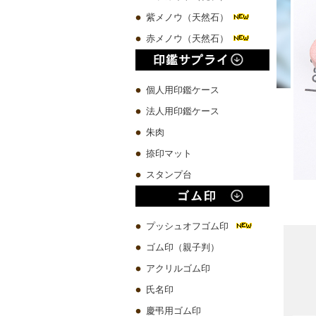
紫メノウ（天然石）
赤メノウ（天然石）
個人用印鑑ケース
法人用印鑑ケース
朱肉
捺印マット
スタンプ台
プッシュオフゴム印
ゴム印（親子判）
アクリルゴム印
氏名印
慶弔用ゴム印