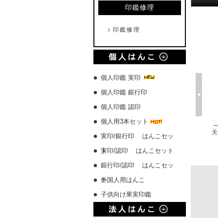
印鑑修理
印鑑修理
個人印鑑 実印
個人印鑑 銀行印
個人印鑑 認印
個人用3本セット
プレミアムウッド黒 実印60x16.5mm/銀行印60x13.5mm/認印60x10.5mm 3本セット
琥珀樹脂印鑑 ケース付き【一日10本限定】
チタン 実印60x16.5mm/銀行印60x13.5mm/認印60x10.5mm 3本セット
実印/銀行印 はんこセッ
10,580 円
4,500 円
19,780 円
ト
実印/認印 はんこセット
銀行印/認印 はんこセッ
ト
外国人用はんこ
子供向け果実印鑑