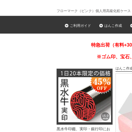
フローマーク（ピンク）個人用高級化粧ケース
ご利用ガイド
はんこ作成
特急出荷（有料+3
※ゴム印、宝石
はんこ作
黒水牛印鑑、実印・銀行印にお