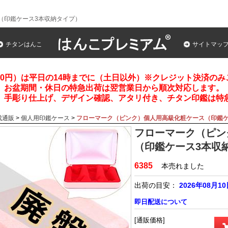
（印鑑ケース3本収納タイプ）
チタンはんこ
サイトマッ
00円）は平日の14時までに（土日以外）※クレジット決済の
お盆期間・休日の特急出荷は翌営業日から順次対応します。
、手彫り仕上げ、デザイン確認、アタリ付き、チタン印鑑は特
成通販
>
個人用印鑑ケース
>
フローマーク（ピンク）個人用高級化粧ケース（印鑑ケ
フローマーク（ピン
（印鑑ケース3本収
6385
本売れました
出荷の目安：
2026年08月1
即日配送について
[通販価格]