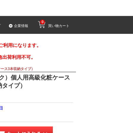
0
プ
企業情報
買い物カート
みご利用になります。
急出荷利用不可。
ース3本収納タイプ）
ク）個人用高級化粧ケース
納タイプ）
0日