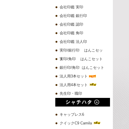
会社印鑑 実印
会社印鑑 銀行印
会社印鑑 認印
会社印鑑 角印
会社印鑑 法人印
実印/銀行印 はんこセッ
ト
実印/角印 はんこセット
銀行印/角印 はんこセット
法人用3本セット
法人用4本セット
先生印・職印
キャップレス6
クイックC9 Camila