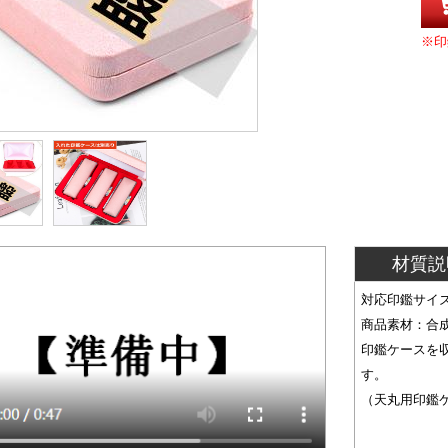
※印
材質説
対応印鑑サイ
商品素材：合
印鑑ケースを
す。
（天丸用印鑑