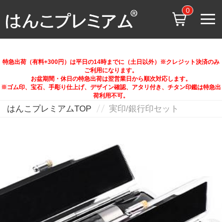
0
特急出荷（有料+300円）は平日の14時までに（土日以外）※クレジット決済のみ
ご利用になります。
お盆期間・休日の特急出荷は翌営業日から順次対応します。
※ゴム印、宝石、手彫り仕上げ、デザイン確認、アタリ付き、チタン印鑑は特急出
荷利用不可。
はんこプレミアムTOP
実印/銀行印セット