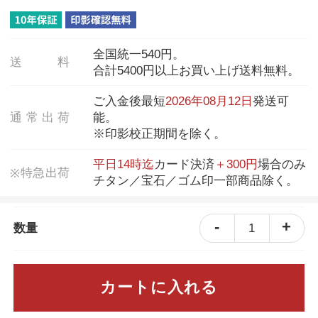
全国統一540円。
送
料
合計5400円以上お買い上げ送料無料。
ご入金後最短
2026年08月12日
発送可
通
常
出
荷
能。
※印影校正期間を除く。
平日14時迄
カード決済
＋300円
場合のみ
特
急
出
荷
※
チタン／宝石／ゴム印一部商品除く。
-
+
1
数量
カートに入れる