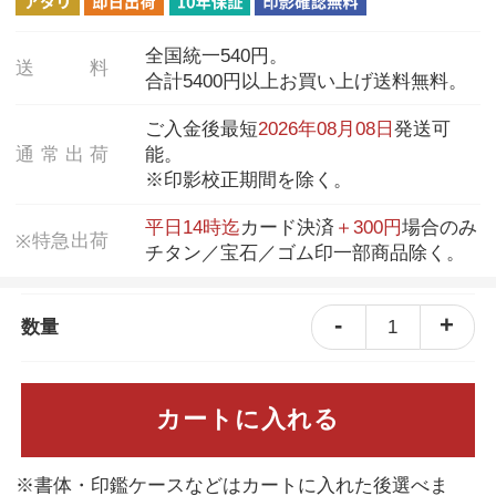
全国統一540円。
送
料
合計5400円以上お買い上げ送料無料。
ご入金後最短
2026年08月08日
発送可
通
常
出
荷
能。
※印影校正期間を除く。
平日14時迄
カード決済
＋300円
場合のみ
特
急
出
荷
※
チタン／宝石／ゴム印一部商品除く。
-
+
1
数量
カートに入れる
※書体・印鑑ケースなどはカートに入れた後選べま