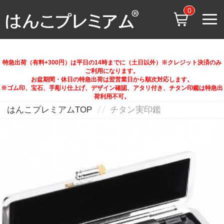
0
特急出荷（有料+300円）は平日の14時までに（土日以外）※クレジット決済のみ
ご利用になります。
お盆期間・休日の特急出荷は翌営業日から順次対応します。
※ゴム印、宝石、手彫り仕上げ、デザイン確認、アタリ付き、チタン印鑑は特急出
荷利用不可。
はんこプレミアムTOP
チタン実印鑑