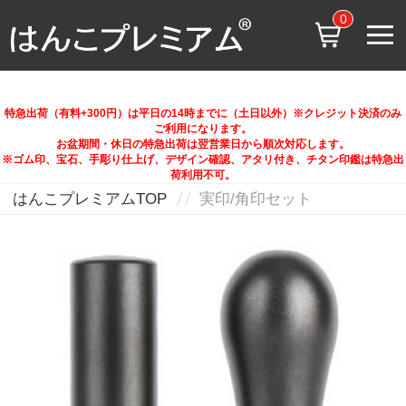
0
特急出荷（有料+300円）は平日の14時までに（土日以外）※クレジット決済のみ
ご利用になります。
お盆期間・休日の特急出荷は翌営業日から順次対応します。
※ゴム印、宝石、手彫り仕上げ、デザイン確認、アタリ付き、チタン印鑑は特急出
荷利用不可。
はんこプレミアムTOP
実印/角印セット