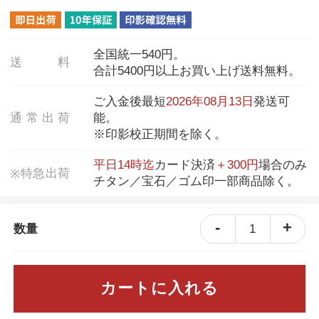
全国統一540円。
送
料
合計5400円以上お買い上げ送料無料。
ご入金後最短
2026年08月13日
発送可
通
常
出
荷
能。
※印影校正期間を除く。
平日14時迄
カード決済
＋300円
場合のみ
特
急
出
荷
※
チタン／宝石／ゴム印一部商品除く。
-
+
1
数量
カートに入れる