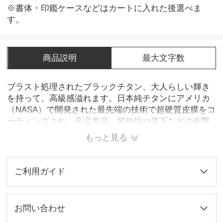
※書体・印鑑ケースなどはカートに入れた後選べま
す。
商品説明
最大文字数
ブラスト処理されたブラックチタン、大人らしい輝き
を持って、高級感溢れます。日本純チタンにアメリカ
（NASA）で開発された最先端の技術で超硬質皮膜をコ
ーティングされ、高温多湿、紫外線や落下などの衝撃
にも強いです。印面部分を純チタン本来の高品質捺印
もっと見る
性を維持し、ワンランク上のプレミアムチタン印鑑の
一品です。男性には特に人気です。
ご利用ガイド
お問い合わせ