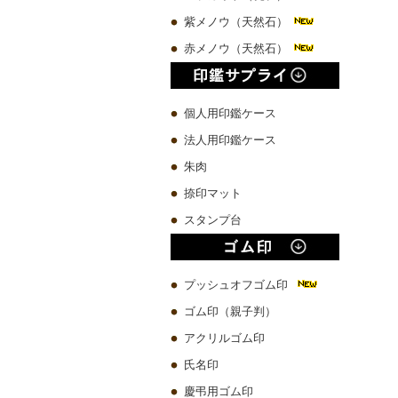
紫メノウ（天然石）
赤メノウ（天然石）
個人用印鑑ケース
法人用印鑑ケース
朱肉
捺印マット
スタンプ台
プッシュオフゴム印
ゴム印（親子判）
アクリルゴム印
氏名印
慶弔用ゴム印