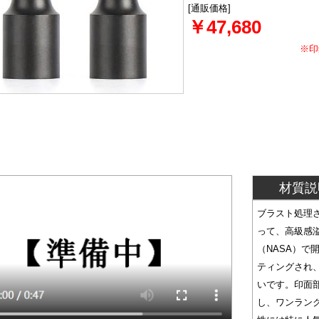
[通販価格]
￥47,680
※印
材質説
ブラスト処理
って、高級感
（NASA）で
ティングされ
いです。印面
し、ワンラン