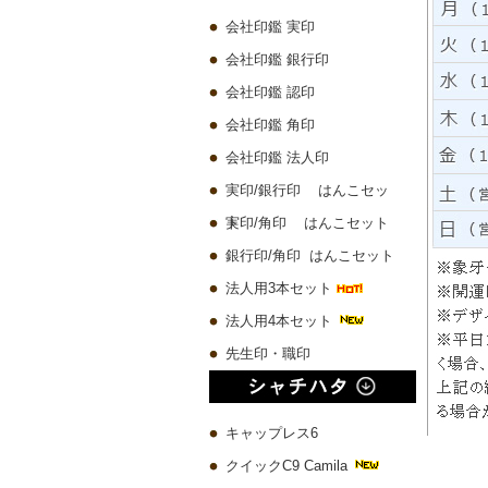
会社印鑑 実印
会社印鑑 銀行印
会社印鑑 認印
会社印鑑 角印
会社印鑑 法人印
実印/銀行印 はんこセッ
ト
実印/角印 はんこセット
銀行印/角印 はんこセット
法人用3本セット
法人用4本セット
先生印・職印
キャップレス6
クイックC9 Camila