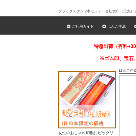
ブラックチタン 2本セット 会社実印（天丸）18
ご利用ガイド
はんこ作成
特急出荷（有料+3
※ゴム印、宝石
はんこ作
女性のおしゃれ印鑑にピッタリ