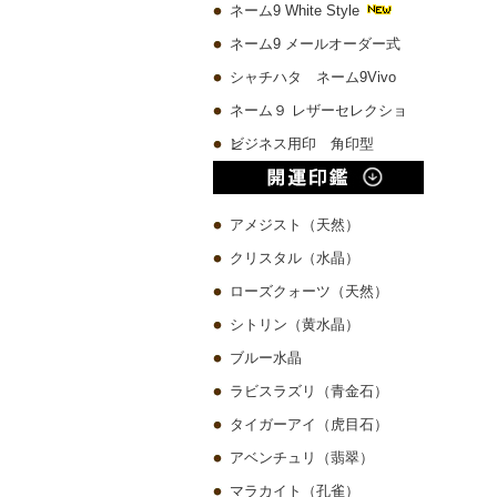
ネーム9 White Style
ネーム9 メールオーダー式
シャチハタ ネーム9Vivo
ネーム９ レザーセレクショ
ン
ビジネス用印 角印型
アメジスト（天然）
クリスタル（水晶）
ローズクォーツ（天然）
シトリン（黄水晶）
ブルー水晶
ラビスラズリ（青金石）
タイガーアイ（虎目石）
アベンチュリ（翡翠）
マラカイト（孔雀）