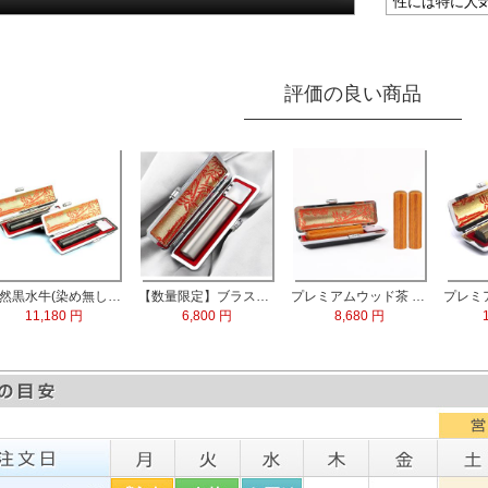
性には特に人
評価の良い商品
チタン 実印60x16.5mm/銀行印60x13.5mm/認印60x10.5mm 3本セット
天然ローズクォーツ水晶 実印13.5mm
青金石/ラピスラズリ 実印60x15.0mm
天然黒水牛(染め無し) 実印60x16.5mm/銀行印60x1
8,500 円
8,590 円
11,180 円