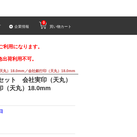
0
プ
企業情報
買い物カート
みご利用になります。
急出荷利用不可。
丸）18.0mm／会社銀行印（天丸）18.0mm
本セット 会社実印（天丸）
印（天丸）18.0mm
2日