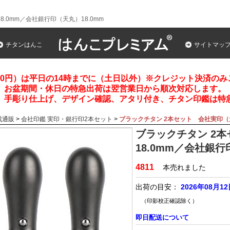
.0mm／会社銀行印（天丸）18.0mm
チタンはんこ
サイトマッ
00円）は平日の14時までに（土日以外）※クレジット決済の
お盆期間・休日の特急出荷は翌営業日から順次対応します。
、手彫り仕上げ、デザイン確認、アタリ付き、チタン印鑑は特
成通販
>
会社印鑑 実印・銀行印2本セット
>
ブラックチタン 2本セット 会社実印（天
ブラックチタン 2
18.0mm／会社銀行
4811
本売れました
出荷の目安：
2026年08月1
（印影校正確認除く）
即日配送について