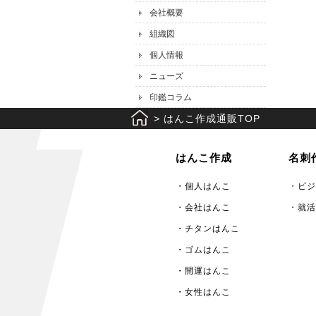
会社概要
組織図
個人情報
ニューズ
印鑑コラム
>
はんこ作成通販TOP
はんこ作成
名刺
・個人はんこ
・ビジ
・会社はんこ
・就活
・チタンはんこ
・ゴムはんこ
・開運はんこ
・女性はんこ