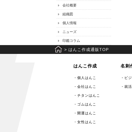
会社概要
組織図
個人情報
ニューズ
印鑑コラム
>
はんこ作成通販TOP
はんこ作成
名刺
・個人はんこ
・ビジ
・会社はんこ
・就活
・チタンはんこ
・ゴムはんこ
・開運はんこ
・女性はんこ