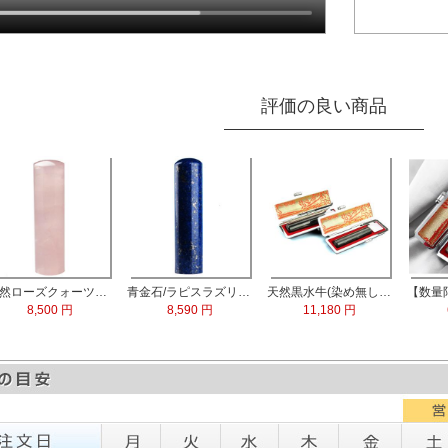
評価の良い商品
天然ローズクォーツ水晶 実印13.5mm
青金石/ラピスラズリ 実印60x15.0mm
天然黒水牛(染め無し) 実印60x16.5mm/銀行印60x13.5mm 2本セット
8,500 円
8,590 円
11,180 円