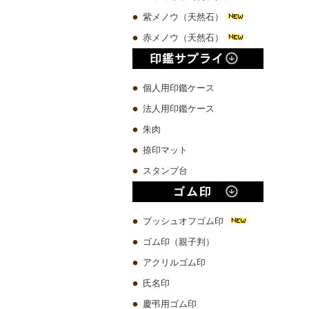
紫メノウ（天然石）
赤メノウ（天然石）
個人用印鑑ケース
法人用印鑑ケース
朱肉
捺印マット
スタンプ台
プッシュオフゴム印
ゴム印（親子判）
アクリルゴム印
氏名印
慶弔用ゴム印