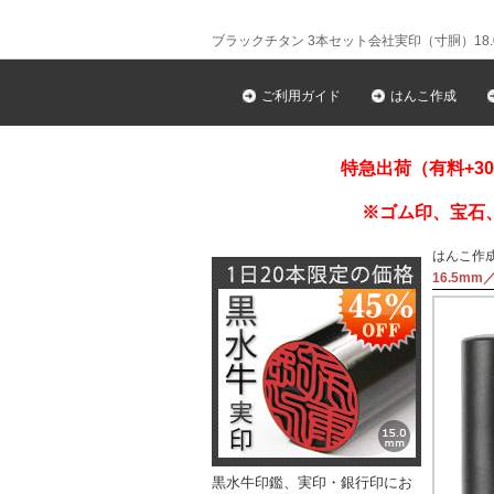
ブラックチタン 3本セット会社実印（寸胴）18.0
ご利用ガイド
はんこ作成
特急出荷（有料+3
※ゴム印、宝石
はんこ作
16.5mm
黒水牛印鑑、実印・銀行印にお