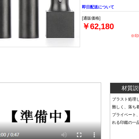
即日配送について
[通販価格]
￥62,180
※印
材質説
ブラスト処理
難しく、落ち
プライベート
れる印鑑の