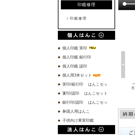
印鑑修理
印鑑修理
個人印鑑 実印
個人印鑑 銀行印
個人印鑑 認印
個人用3本セット
実印/銀行印 はんこセッ
プレミアムウッド黒 実印60x16.5mm/銀行印60x13.5mm/認印60x10.5mm 3本セット
琥珀樹脂印鑑 ケース付き【一日10本限定】
チタン 実印60x16.5mm/銀行印60x13.5mm/認印60x10.5mm 3本セット
ト
実印/認印 はんこセット
10,580 円
4,500 円
19,780 円
銀行印/認印 はんこセッ
ト
外国人用はんこ
子供向け果実印鑑