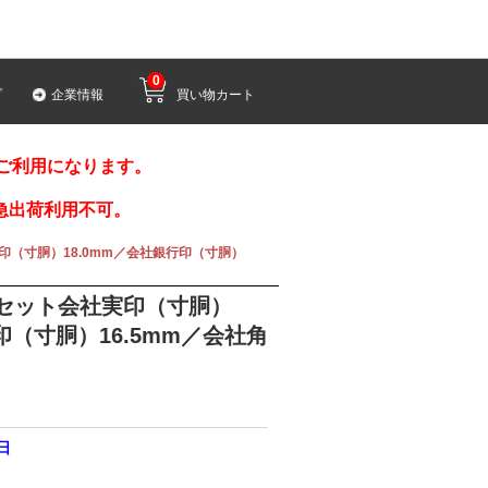
0
プ
企業情報
買い物カート
みご利用になります。
急出荷利用不可。
印（寸胴）18.0mm／会社銀行印（寸胴）
本セット会社実印（寸胴）
印（寸胴）16.5mm／会社角
2日