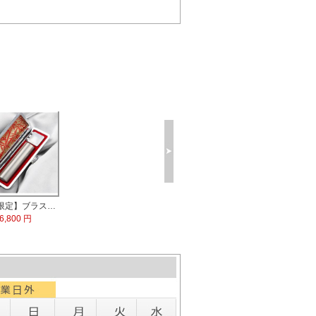
【数量限定】ブラストチタン印鑑 印鑑ケース付
6,800 円