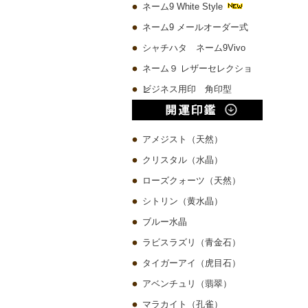
ネーム9 White Style
ネーム9 メールオーダー式
シャチハタ ネーム9Vivo
ネーム９ レザーセレクショ
ン
ビジネス用印 角印型
アメジスト（天然）
クリスタル（水晶）
ローズクォーツ（天然）
シトリン（黄水晶）
ブルー水晶
ラビスラズリ（青金石）
タイガーアイ（虎目石）
アベンチュリ（翡翠）
マラカイト（孔雀）