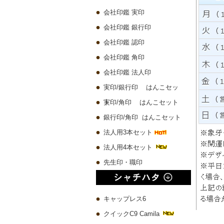
会社印鑑 実印
会社印鑑 銀行印
会社印鑑 認印
会社印鑑 角印
会社印鑑 法人印
実印/銀行印 はんこセッ
ト
実印/角印 はんこセット
銀行印/角印 はんこセット
法人用3本セット
法人用4本セット
先生印・職印
キャップレス6
クイックC9 Camila