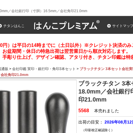
mm／会社銀行印（寸胴）16.5mm／会社角印21.0mm
チタンはんこ
サイトマッ
00円）は平日の14時までに（土日以外）※クレジット決済の
お盆期間・休日の特急出荷は翌営業日から順次対応します。
、手彫り仕上げ、デザイン確認、アタリ付き、チタン印鑑は特
成通販
>
会社印鑑 実印・銀行印・角印3本セット
>
ブラックチタン 3本セット会社実
／会社角印21.0mm
ブラックチタン 3
18.0mm／会社銀行
印21.0mm
5568
本売れました
出荷の目安：
2026年08月1
（印影校正確認除く）