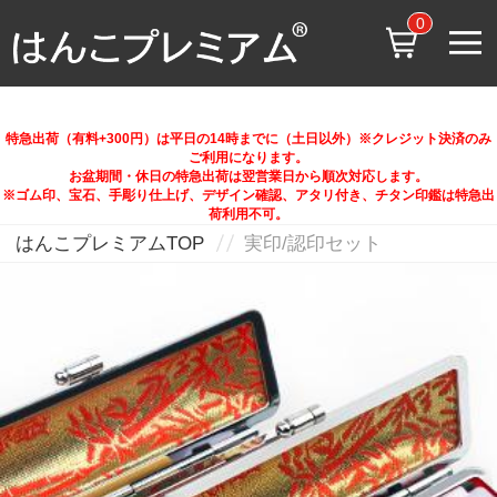
0
特急出荷（有料+300円）は平日の14時までに（土日以外）※クレジット決済のみ
ご利用になります。
お盆期間・休日の特急出荷は翌営業日から順次対応します。
※ゴム印、宝石、手彫り仕上げ、デザイン確認、アタリ付き、チタン印鑑は特急出
荷利用不可。
はんこプレミアムTOP
実印/認印セット