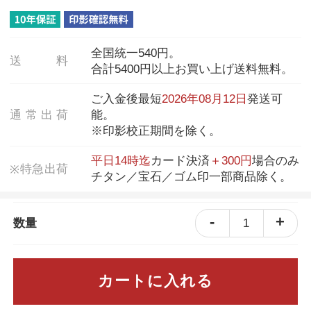
全国統一540円。
送
料
合計5400円以上お買い上げ送料無料。
ご入金後最短
2026年08月12日
発送可
通
常
出
荷
能。
※印影校正期間を除く。
平日14時迄
カード決済
＋300円
場合のみ
特
急
出
荷
※
チタン／宝石／ゴム印一部商品除く。
-
+
1
数量
カートに入れる