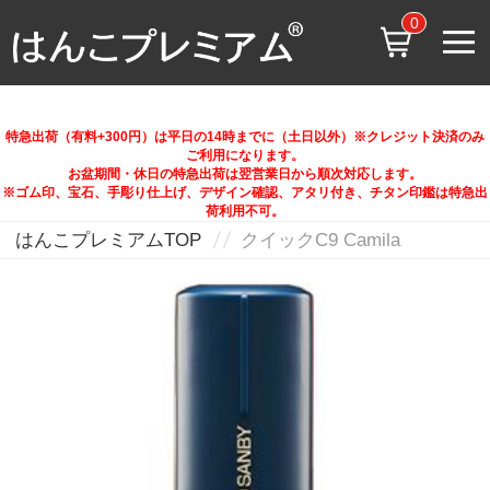
0
特急出荷（有料+300円）は平日の14時までに（土日以外）※クレジット決済のみ
ご利用になります。
お盆期間・休日の特急出荷は翌営業日から順次対応します。
※ゴム印、宝石、手彫り仕上げ、デザイン確認、アタリ付き、チタン印鑑は特急出
荷利用不可。
はんこプレミアムTOP
クイックC9 Camila