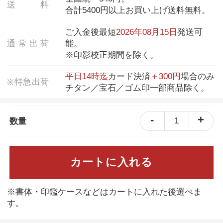
送
料
合計5400円以上お買い上げ送料無料。
ご入金後最短
2026年08月15日
発送可
通
常
出
荷
能。
※印影校正期間を除く。
平日14時迄
カード決済
＋300円
場合のみ
特
急
出
荷
※
チタン／宝石／ゴム印一部商品除く。
-
+
1
数量
カートに入れる
※書体・印鑑ケースなどはカートに入れた後選べま
す。