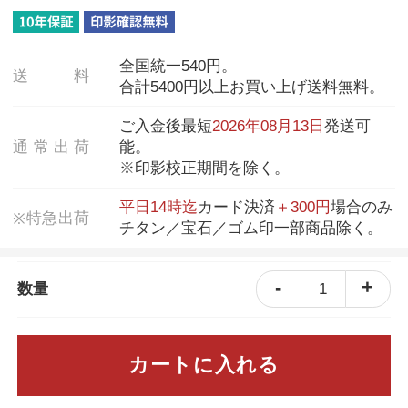
全国統一540円。
送
料
合計5400円以上お買い上げ送料無料。
ご入金後最短
2026年08月13日
発送可
通
常
出
荷
能。
※印影校正期間を除く。
平日14時迄
カード決済
＋300円
場合のみ
特
急
出
荷
※
チタン／宝石／ゴム印一部商品除く。
-
+
1
数量
カートに入れる