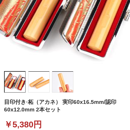
目印付き·柘（アカネ） 実印60x16.5mm/認印
60x12.0mm 2本セット
￥
5,380
円