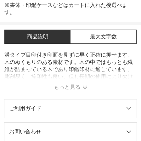
※書体・印鑑ケースなどはカートに入れた後選べま
す。
商品説明
最大文字数
溝タイプ目印付き印面を見ずに早く正確に押せます。
木のぬくもりのある素材です。木の中ではもっとも繊
維が詰まっている木であり印鑑印材に適しています、
彫刻易く、捺印性も良い、但し長期の使用により欠け
磨耗たり変形たりする場合がありますが、価格も安価
もっと見る
で一番需要が多いです。
ご利用ガイド
お問い合わせ