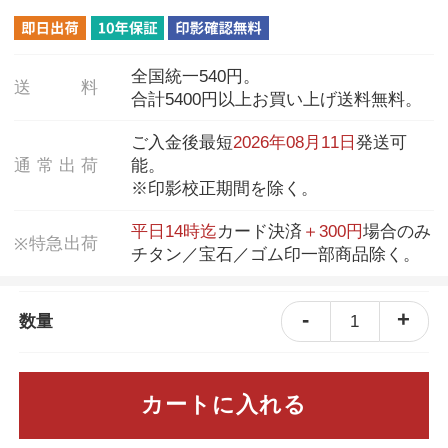
全国統一540円。
送
料
合計5400円以上お買い上げ送料無料。
ご入金後最短
2026年08月11日
発送可
通
常
出
荷
能。
※印影校正期間を除く。
平日14時迄
カード決済
＋300円
場合のみ
特
急
出
荷
※
チタン／宝石／ゴム印一部商品除く。
-
+
1
数量
カートに入れる