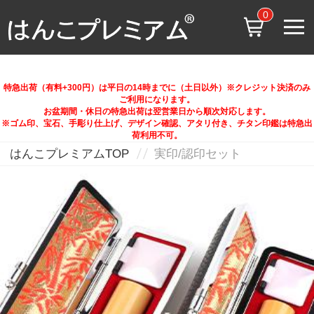
0
特急出荷（有料+300円）は平日の14時までに（土日以外）※クレジット決済のみ
ご利用になります。
お盆期間・休日の特急出荷は翌営業日から順次対応します。
※ゴム印、宝石、手彫り仕上げ、デザイン確認、アタリ付き、チタン印鑑は特急出
荷利用不可。
はんこプレミアムTOP
実印/認印セット