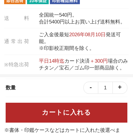
全国統一540円。
送
料
合計5400円以上お買い上げ送料無料。
ご入金後最短
2026年08月10日
発送可
通
常
出
荷
能。
※印影校正期間を除く。
平日14時迄
カード決済
＋300円
場合のみ
特
急
出
荷
※
チタン／宝石／ゴム印一部商品除く。
-
+
1
数量
カートに入れる
※書体・印鑑ケースなどはカートに入れた後選べま