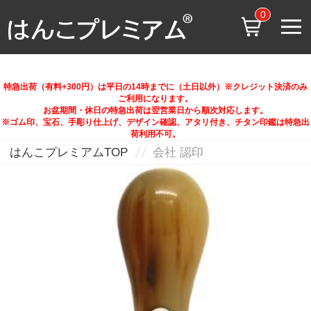
0
特急出荷（有料+300円）は平日の14時までに（土日以外）※クレジット決済のみ
ご利用になります。
お盆期間・休日の特急出荷は翌営業日から順次対応します。
※ゴム印、宝石、手彫り仕上げ、デザイン確認、アタリ付き、チタン印鑑は特急出
荷利用不可。
はんこプレミアムTOP
会社 認印