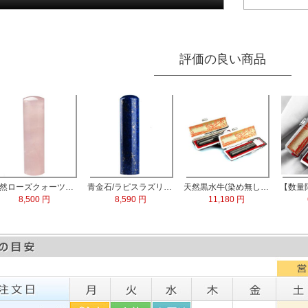
評価の良い商品
天然ローズクォーツ水晶 実印13.5mm
青金石/ラピスラズリ 実印60x15.0mm
天然黒水牛(染め無し) 実印60x16.5mm/銀行印60x13.5mm 2本セット
8,500 円
8,590 円
11,180 円