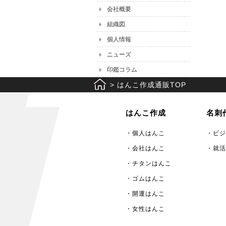
会社概要
組織図
個人情報
ニューズ
印鑑コラム
>
はんこ作成通販TOP
はんこ作成
名刺
・個人はんこ
・ビジ
・会社はんこ
・就活
・チタンはんこ
・ゴムはんこ
・開運はんこ
・女性はんこ