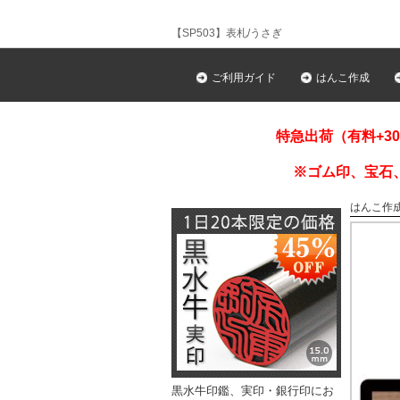
【SP503】表札/うさぎ
ご利用ガイド
はんこ作成
特急出荷（有料+3
※ゴム印、宝石
はんこ作
黒水牛印鑑、実印・銀行印にお