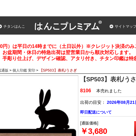
チタンはんこ
サイトマッ
00円）は平日の14時までに（土日以外）※クレジット決済の
お盆期間・休日の特急出荷は翌営業日から順次対応します。
、手彫り仕上げ、デザイン確認、アタリ付き、チタン印鑑は特
成通販
>
個人印鑑 実印
>
【SP503】表札/うさぎ
【SP503】表札/う
8106
本売れました
出荷の目安：
2026年08月2
即日配送について
[通販価格]
￥3,680