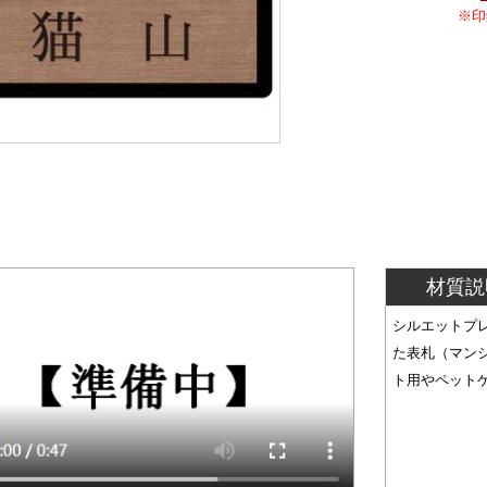
※印
材質説
シルエットプ
た表札（マン
ト用やペット