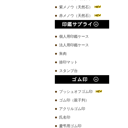
紫メノウ（天然石）
赤メノウ（天然石）
個人用印鑑ケース
法人用印鑑ケース
朱肉
捺印マット
スタンプ台
プッシュオフゴム印
ゴム印（親子判）
アクリルゴム印
氏名印
慶弔用ゴム印