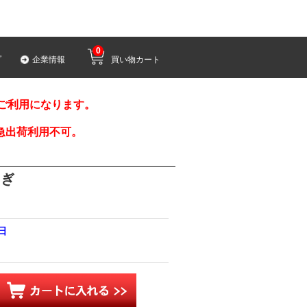
0
プ
企業情報
買い物カート
みご利用になります。
急出荷利用不可。
さぎ
1日