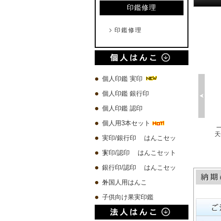
印鑑修理
印鑑修理
個人印鑑 実印
個人印鑑 銀行印
個人印鑑 認印
個人用3本セット
プレミアムウッド黒 実印60x16.5mm/銀行印60x13.5mm/認印60x10.5mm 3本セット
琥珀樹脂印鑑 ケース付き【一日10本限定】
チタン 実印60x16.5mm/銀行印60x13.5mm/認印60x10.5mm 3本セット
実印/銀行印 はんこセッ
10,580 円
4,500 円
19,780 円
ト
実印/認印 はんこセット
銀行印/認印 はんこセッ
ト
外国人用はんこ
子供向け果実印鑑