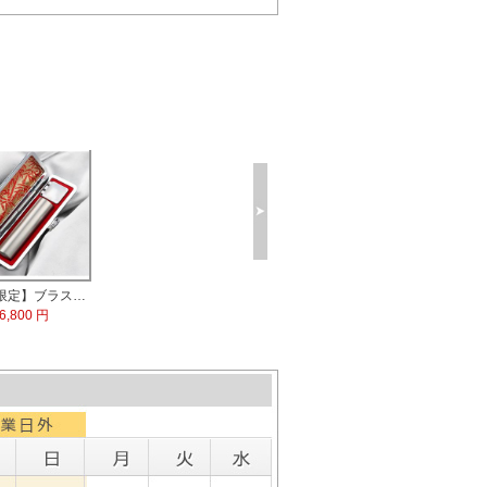
【数量限定】ブラストチタン印鑑 印鑑ケース付
6,800 円