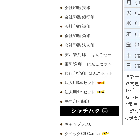
会社印鑑 実印
会社印鑑 銀行印
会社印鑑 認印
会社印鑑 角印
会社印鑑 法人印
実印/銀行印 はんこセッ
ト
実印/角印 はんこセット
銀行印/角印 はんこセット
法人用3本セット
法人用4本セット
先生印・職印
キャップレス6
クイックC9 Camila