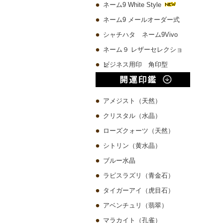
ネーム9 White Style
ネーム9 メールオーダー式
シャチハタ ネーム9Vivo
ネーム９ レザーセレクショ
ン
ビジネス用印 角印型
アメジスト（天然）
クリスタル（水晶）
ローズクォーツ（天然）
シトリン（黄水晶）
ブルー水晶
ラビスラズリ（青金石）
タイガーアイ（虎目石）
アベンチュリ（翡翠）
マラカイト（孔雀）