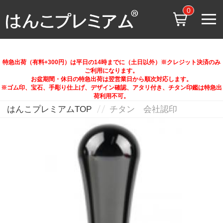
0
特急出荷（有料+300円）は平日の14時までに（土日以外）※クレジット決済のみ
ご利用になります。
お盆期間・休日の特急出荷は翌営業日から順次対応します。
※ゴム印、宝石、手彫り仕上げ、デザイン確認、アタリ付き、チタン印鑑は特急出
荷利用不可。
はんこプレミアムTOP
チタン 会社認印