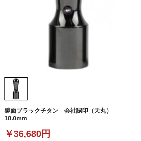
鏡面ブラックチタン 会社認印（天丸）
18.0mm
￥
36,680
円