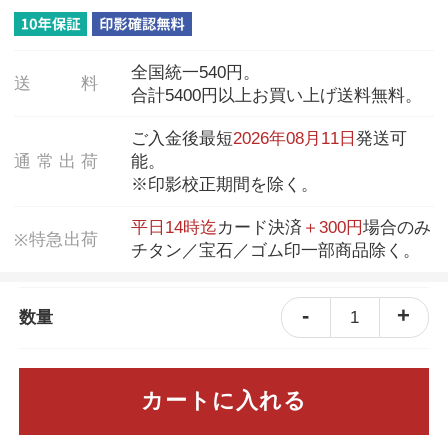
全国統一540円。
送
料
合計5400円以上お買い上げ送料無料。
ご入金後最短
2026年08月11日
発送可
通
常
出
荷
能。
※印影校正期間を除く。
平日14時迄
カード決済
＋300円
場合のみ
特
急
出
荷
※
チタン／宝石／ゴム印一部商品除く。
-
+
1
数量
カートに入れる