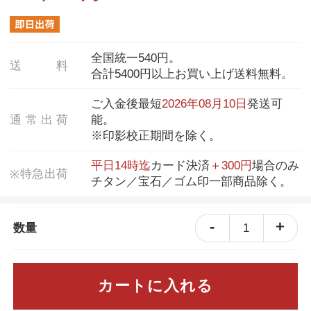
全国統一540円。
送
料
合計5400円以上お買い上げ送料無料。
ご入金後最短
2026年08月10日
発送可
通
常
出
荷
能。
※印影校正期間を除く。
平日14時迄
カード決済
＋300円
場合のみ
特
急
出
荷
※
チタン／宝石／ゴム印一部商品除く。
-
+
1
数量
カートに入れる