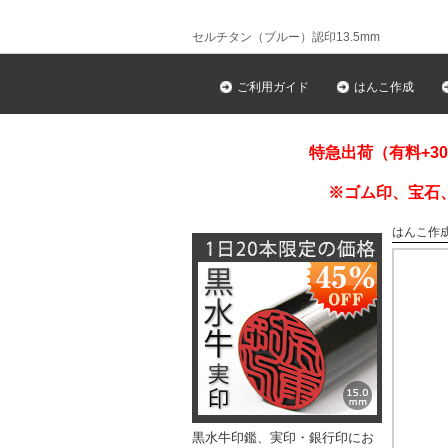
セルチタン（ブルー）認印13.5mm
ご利用ガイド
はんこ作成
特急出荷（有料+3
※ゴム印、宝石
はんこ作
黒水牛印鑑、実印・銀行印にお