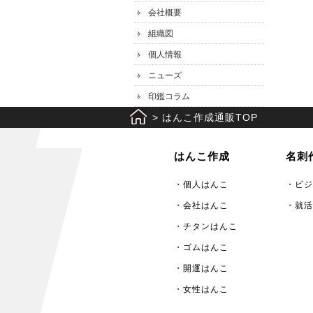
会社概要
組織図
個人情報
ニューズ
印鑑コラム
>
はんこ作成通販TOP
はんこ作成
名刺
・個人はんこ
・ビジ
・会社はんこ
・就活
・チタンはんこ
・ゴムはんこ
・開運はんこ
・女性はんこ