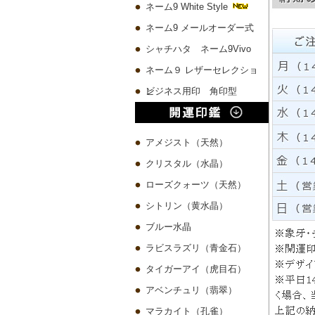
ネーム9 White Style
ネーム9 メールオーダー式
シャチハタ ネーム9Vivo
ネーム９ レザーセレクショ
ン
ビジネス用印 角印型
アメジスト（天然）
クリスタル（水晶）
ローズクォーツ（天然）
シトリン（黄水晶）
ブルー水晶
ラビスラズリ（青金石）
タイガーアイ（虎目石）
アベンチュリ（翡翠）
マラカイト（孔雀）