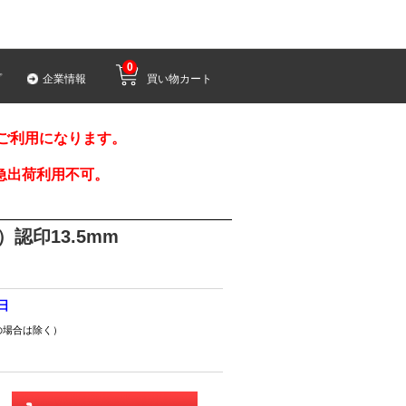
0
プ
企業情報
買い物カート
みご利用になります。
急出荷利用不可。
認印13.5mm
8日
の場合は除く）