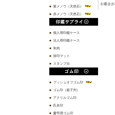
紫メノウ（天然石）
赤メノウ（天然石）
個人用印鑑ケース
法人用印鑑ケース
朱肉
捺印マット
スタンプ台
プッシュオフゴム印
ゴム印（親子判）
アクリルゴム印
氏名印
慶弔用ゴム印