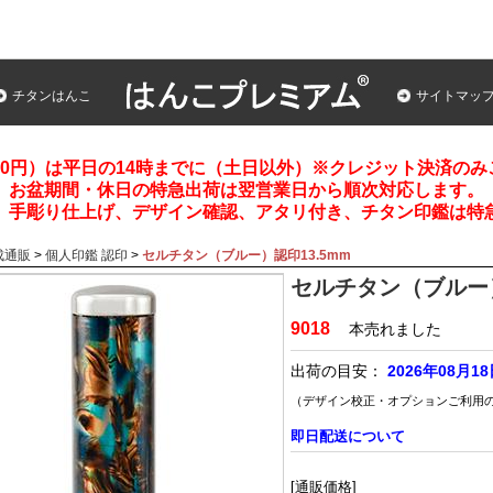
チタンはんこ
サイトマッ
00円）は平日の14時までに（土日以外）※クレジット決済の
お盆期間・休日の特急出荷は翌営業日から順次対応します。
、手彫り仕上げ、デザイン確認、アタリ付き、チタン印鑑は特
成通販
>
個人印鑑 認印
>
セルチタン（ブルー）認印13.5mm
セルチタン（ブルー）
9018
本売れました
出荷の目安：
2026年08月1
（デザイン校正・オプションご利用
即日配送について
[通販価格]