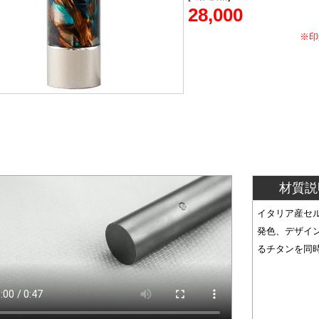
28,000
※印
材質説
イタリア産セ
発色、デザイ
るチタンを同