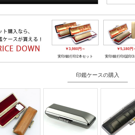
￥3,980円～
￥5,180円
実印/銀行印2本セット
実印/銀行印/認印
印鑑ケースの購入