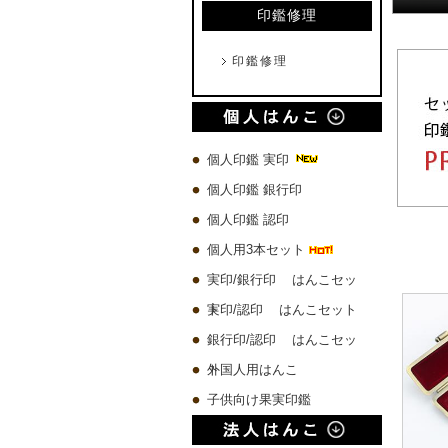
印鑑修理
印鑑修理
個人印鑑 実印
個人印鑑 銀行印
個人印鑑 認印
個人用3本セット
実印/銀行印 はんこセッ
ト
実印/認印 はんこセット
銀行印/認印 はんこセッ
ト
外国人用はんこ
子供向け果実印鑑