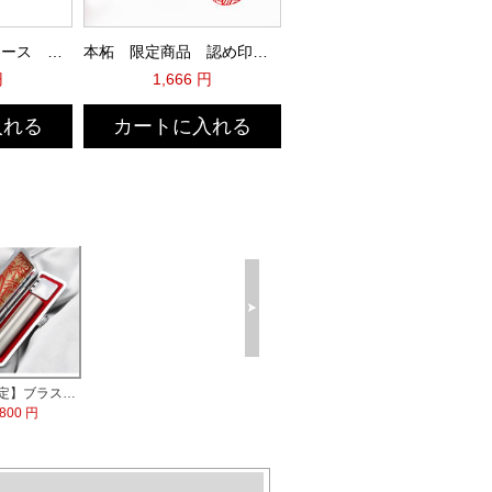
MQL本牛革印鑑ケース 黒（D10S）
本柘 限定商品 認め印激安
円
1,666 円
入れる
カートに入れる
【数量限定】ブラストチタン印鑑 印鑑ケース付
,800 円