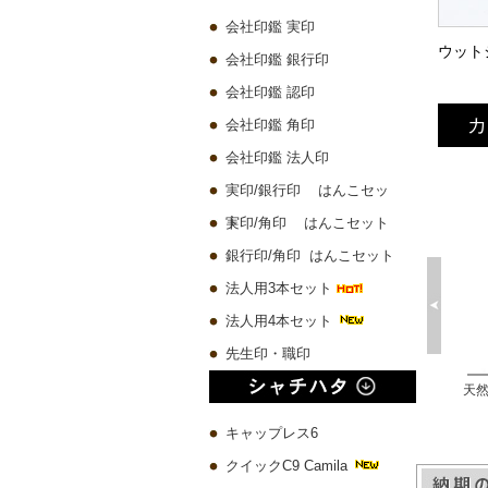
会社印鑑 実印
会社印鑑 銀行印
会社印鑑 認印
カ
会社印鑑 角印
会社印鑑 法人印
実印/銀行印 はんこセッ
ト
実印/角印 はんこセット
銀行印/角印 はんこセット
法人用3本セット
法人用4本セット
先生印・職印
プレミアムウッド黒 実印60x16.5mm/銀行印60x13.5mm/認印60x10.5mm 3本セット
琥珀樹脂印鑑 ケース付き【一日10本限定】
チタン 実印60x16.5mm/銀行印60x13.5mm/認印60x10.5mm 3本セット
10,580 円
4,500 円
19,780 円
キャップレス6
クイックC9 Camila