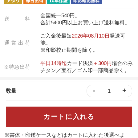
全国統一540円。
送
料
合計5400円以上お買い上げ送料無料。
ご入金後最短
2026年08月10日
発送可
通
常
出
荷
能。
※印影校正期間を除く。
平日14時迄
カード決済
＋300円
場合のみ
特
急
出
荷
※
チタン／宝石／ゴム印一部商品除く。
-
+
1
数量
カートに入れる
※書体・印鑑ケースなどはカートに入れた後選べま