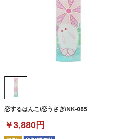
恋するはんこ/恋うさぎ/NK-085
￥
3,880
円