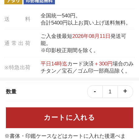
全国統一540円。
送
料
合計5400円以上お買い上げ送料無料。
ご入金後最短
2026年08月11日
発送可
通
常
出
荷
能。
※印影校正期間を除く。
平日14時迄
カード決済
＋300円
場合のみ
特
急
出
荷
※
チタン／宝石／ゴム印一部商品除く。
-
+
1
数量
カートに入れる
※書体・印鑑ケースなどはカートに入れた後選べま