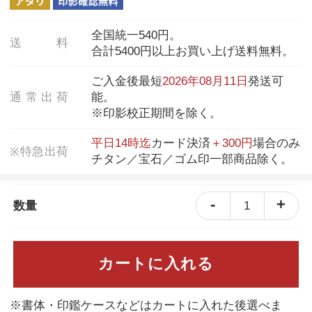
全国統一540円。
送
料
合計5400円以上お買い上げ送料無料。
ご入金後最短
2026年08月11日
発送可
通
常
出
荷
能。
※印影校正期間を除く。
平日14時迄
カード決済
＋300円
場合のみ
特
急
出
荷
※
チタン／宝石／ゴム印一部商品除く。
-
+
1
数量
カートに入れる
※書体・印鑑ケースなどはカートに入れた後選べま