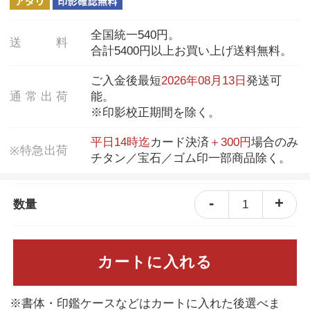
全国統一540円。
送
料
合計5400円以上お買い上げ送料無料。
ご入金後最短
2026年08月13日
発送可
通
常
出
荷
能。
※印影校正期間を除く。
平日14時迄
カード決済
＋300円
場合のみ
特
急
出
荷
※
チタン／宝石／ゴム印一部商品除く。
-
+
1
数量
カートに入れる
※書体・印鑑ケースなどはカートに入れた後選べま