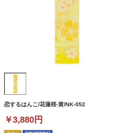
恋するはんこ/花蓮桜-黄/NK-052
￥
3,880
円