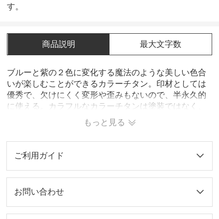
す。
商品説明
最大文字数
ブルーと紫の２色に変化する魔法のような美しい色合
いが楽しむことができるカラーチタン。印材としては
優秀で、欠けにくく変形や歪みもないので、半永久的
に使える。カラフルなカラーチタンは塗装ではなく、
電流を流して表面の透明な膜の厚みを買えることで光
もっと見る
の屈折率が変化し、色彩を表現している。※モニター
環境により色合いが多少違って見える場合がございま
す。
ご利用ガイド
お問い合わせ