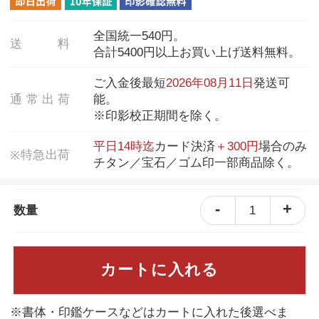
全国統一540円。
送
料
合計5400円以上お買い上げ送料無料。
ご入金後最短
2026年08月11日
発送可
通
常
出
荷
能。
※印影校正期間を除く。
平日14時迄
カード決済
＋300円
場合のみ
特
急
出
荷
※
チタン／宝石／ゴム印一部商品除く。
-
+
1
数量
カートに入れる
※書体・印鑑ケースなどはカートに入れた後選べま