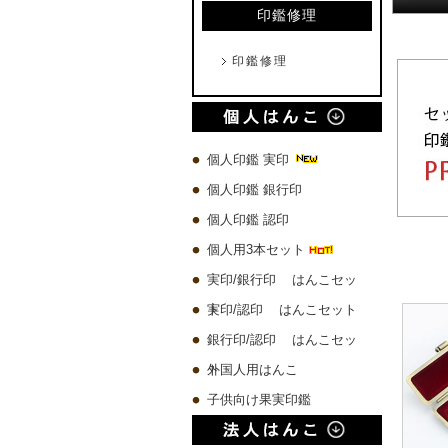
印鑑修理
印鑑修理
個人印鑑 実印
個人印鑑 銀行印
個人印鑑 認印
個人用3本セット
実印/銀行印 はんこセッ
ト
実印/認印 はんこセット
銀行印/認印 はんこセッ
ト
外国人用はんこ
子供向け果実印鑑