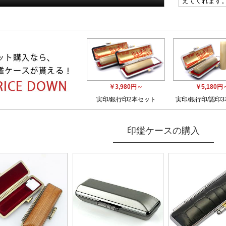
えてくれます
しと、「自己
※1週間後
￥3,980円～
￥5,180円
実印/銀行印2本セット
実印/銀行印/認印
印鑑ケースの購入