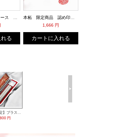
MQL本牛革印鑑ケース 黒（D10S）
本柘 限定商品 認め印激安
円
1,666 円
入れる
カートに入れる
【数量限定】ブラストチタン印鑑 印鑑ケース付
,800 円