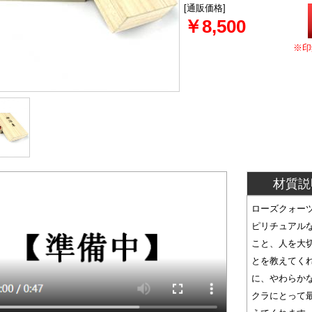
[通販価格]
￥8,500
※印
材質説
ローズクォー
ピリチュアル
こと、人を大
とを教えてく
に、やわらか
クラにとって