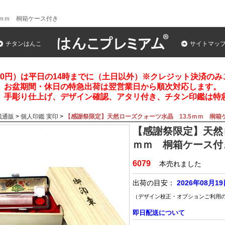
5ｍｍ 桐箱ケース付き
チタンはんこ
サイトマッ
00円）は平日の14時までに（土日以外）※クレジット決済の
お盆期間・休日の特急出荷は翌営業日から順次対応します。
、手彫り仕上げ、デザイン確認、アタリ付き、チタン印鑑は特
成通販
>
個人印鑑 実印
>
【感謝祭限定】天然ローズクォーツ水晶 13.5ｍｍ 桐箱
【感謝祭限定】天然ロ
ｍｍ 桐箱ケース付
6079
本売れました
出荷の目安：
2026年08月1
（デザイン校正・オプションご利用
即日配送について