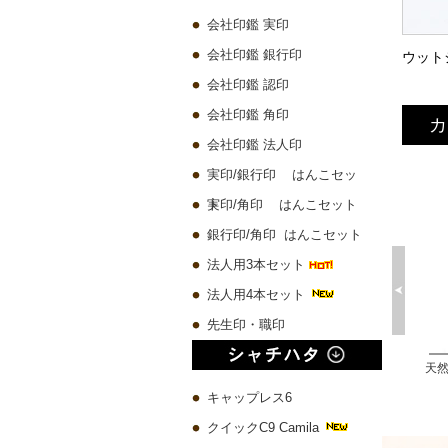
会社印鑑 実印
会社印鑑 銀行印
会社印鑑 認印
会社印鑑 角印
カ
会社印鑑 法人印
実印/銀行印 はんこセッ
ト
実印/角印 はんこセット
銀行印/角印 はんこセット
法人用3本セット
法人用4本セット
先生印・職印
プレミアムウッド黒 実印60x16.5mm/銀行印60x13.5mm/認印60x10.5mm 3本セット
琥珀樹脂印鑑 ケース付き【一日10本限定】
チタン 実印60x16.5mm/銀行印60x13.5mm/認印60x10.5mm 3本セット
10,580 円
4,500 円
19,780 円
キャップレス6
クイックC9 Camila