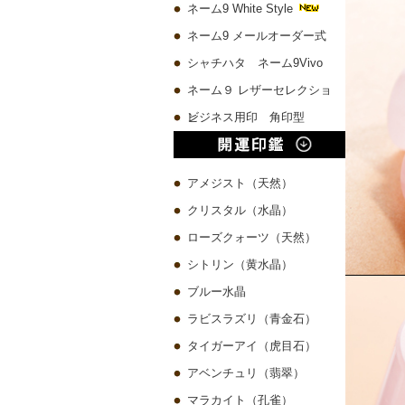
ネーム9 White Style
ネーム9 メールオーダー式
シャチハタ ネーム9Vivo
ネーム９ レザーセレクショ
ン
ビジネス用印 角印型
アメジスト（天然）
クリスタル（水晶）
ローズクォーツ（天然）
シトリン（黄水晶）
ブルー水晶
ラビスラズリ（青金石）
タイガーアイ（虎目石）
アベンチュリ（翡翠）
マラカイト（孔雀）