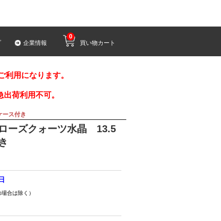
0
プ
企業情報
買い物カート
みご利用になります。
急出荷利用不可。
ケース付き
ーズクォーツ水晶 13.5
き
9日
の場合は除く）