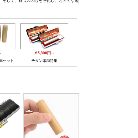
。 そして、持つ人の心を浄化し、内面的な癒
愛」をもたらす石です。
の出荷となります！
～
￥5,800円～
3本セット
チタン印鑑特集