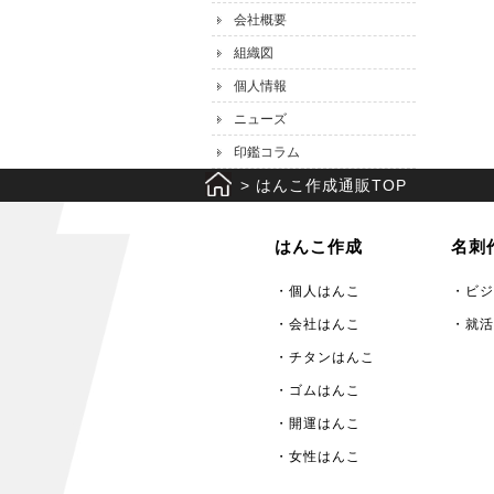
会社概要
組織図
個人情報
ニューズ
印鑑コラム
>
はんこ作成通販TOP
はんこ作成
名刺
・個人はんこ
・ビジ
・会社はんこ
・就活
・チタンはんこ
・ゴムはんこ
・開運はんこ
・女性はんこ