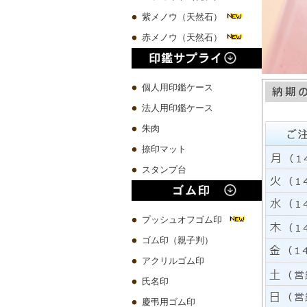
紫メノウ（天然石）
赤メノウ（天然石）
個人用印鑑ケース
法人用印鑑ケース
朱肉
捺印マット
スタンプ台
プッシュオフゴム印
ゴム印（親子判）
アクリルゴム印
氏名印
慶弔用ゴム印