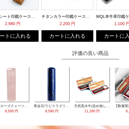
ウットシート印鑑ケース（VCC-7123）
チタンカラー印鑑ケース（シルバー）
2,980 円
2,200 円
1,100 
ートに入れる
カートに入れる
カートに
評価の良い商品
天然ローズクォーツ水晶 実印13.5mm
青金石/ラピスラズリ 実印60x15.0mm
天然黒水牛(染め無し) 実印60x16.5mm/銀行印60x13.5mm 2本セット
8,500 円
8,590 円
11,180 円
6