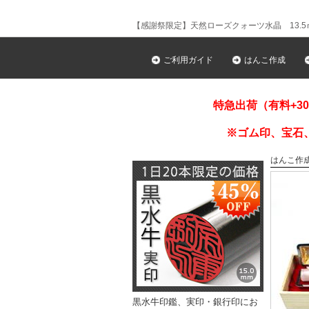
【感謝祭限定】天然ローズクォーツ水晶 13.
ご利用ガイド
はんこ作成
特急出荷（有料+3
※ゴム印、宝石
はんこ作
黒水牛印鑑、実印・銀行印にお