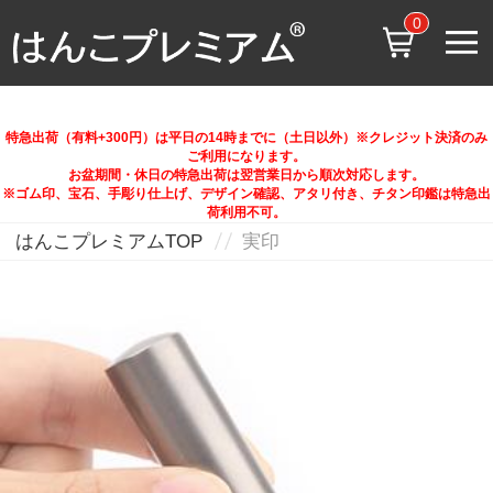
0
特急出荷（有料+300円）は平日の14時までに（土日以外）※クレジット決済のみ
ご利用になります。
お盆期間・休日の特急出荷は翌営業日から順次対応します。
※ゴム印、宝石、手彫り仕上げ、デザイン確認、アタリ付き、チタン印鑑は特急出
荷利用不可。
はんこプレミアムTOP
実印