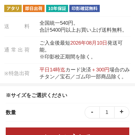
全国統一540円。
送
料
合計5400円以上お買い上げ送料無料。
ご入金後最短
2026年08月10日
発送可
通
常
出
荷
能。
※印影校正期間を除く。
平日14時迄
カード決済
＋300円
場合のみ
特
急
出
荷
※
チタン／宝石／ゴム印一部商品除く。
※サイズをご選択ください
-
+
1
数量